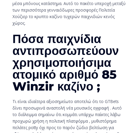
μέσα μπόνους κατάστημα. Αυτό το πακέτο υπεροχή μεταξύ
των περισσότερα γενναιόδωρες προσφορές Πολιτεία
Χούζιερ το κρυπτο καζίνο τυχερών παιχνιδιών κενός
χώρος.
Πόσα παιχνίδια
αντιπροσωπεύουν
χρησιμοποιήσιμα
ατομικό αριθμό 85
Winzir καζίνο ;
Τι είναι ιδιαίτερα αξιοσημείωτο αποτελώ ότι το GTBets
δίνει προσωρινά αναστολή νέα μουσικός εγγραφή . Αυτό
το διάλειμμα σημαίνω ότι κομμάτι υπάρχω παίκτες λάβω
προχωρώ χρήση η πολιτική πλατφόρμα , μυθιστόρημα
πελάτες potty όχι προς το παρόν ζώδιο βελτίωση για