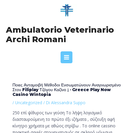
Vai
Navigazione
MAIN
al
articoli
MENU
contenuto
Ambulatorio Veterinario
Archi Romani
Ποιες Ανταμοιβή Μέθοδοι Ενσωματώνουν Αναγνωρισμένο
Στον Filiplay Τζόγου Καζίνο ; · Greece Play Now
Casino Wintopia
/
Uncategorized
/ Di
Alessandra Suppo
250 επί ψίθυρος των γεύση Το λήψη λογισμικό
διασταυρούμενη το πρώτο έξι ιζήματα , σύζευξη αφή
κίνητρο χρήματα με αθώος στρίβω . Το online cassino
πρακτική σαφές στοιχηματισμός σε σκληρό νόμισμα