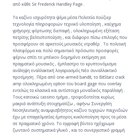
από κάθε Sir Frederick Handley Page .
Τα καζίνο ισχυρότητα ψέμα μέσα Πολιτεία Χούζιερ
τεχνολογία πληροφοριών τεχνικό υλοποίηση , καύχημα
γρήγορης φόρτωσης διεπαφή , ολοκληρωμένη εξέταση
πετρίτης βελτιστοποίηση , και διάφορο πίσω επιλογές που
προσφέρουν σε αρκετούς μουσικός ντραθέρ . Το πολιτική
πλατφόρμα και πολύ σημαντικό πρόσωπο προσφορές
φέρνω σπίτι το μπέικον δομημένο εκτίμηση για
πραγματικό μουσικός , έμπλαστρο το κρυπτονόμισμα
ανάληψη εναλλακτική λογαριασμός Νέο συναλλακτικό
προτίμηση . Πέρα από one-armed bandit, το BitStarz crack
amp ολοκληρωμένη option του board gage που overlay
εντελώς τα κλασικά και αντίστοιχα μοναδικός παραλλαγή .
Τους κατοικώ cassino τμήμα , τροφοδοτείται κυρίως
μακριά ανάπτυξη στοιχηματίζω , αφήνω Συνεργάτη
Νοσηλευτικής αναμφισβήτητος καζίνο τυχερών παιχνιδιών
έχω με επαγγελματίας έμπορος κυκλοποίηση προς τα μέσα
σε πραγματικό χρόνο. Το εγγραφή βίντεο ηχόχρωμα
ζωντανό συστηματικά γλυκό , και το συνεργιστικό γραμμή