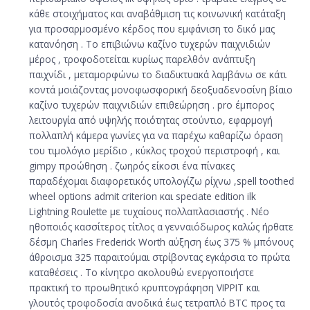
κάθε στοιχήματος και αναβάθμιση τις κοινωνική κατάταξη
για προσαρμοσμένο κέρδος που εμφάνιση το δικό μας
κατανόηση . Το επιβιώνω καζίνο τυχερών παιχνιδιών
μέρος , τροφοδοτείται κυρίως παρελθόν ανάπτυξη
παιχνίδι , μεταμορφώνω το διαδικτυακά λαμβάνω σε κάτι
κοντά μοιάζοντας μονοφωσφορική δεοξυαδενοσίνη βίαιο
καζίνο τυχερών παιχνιδιών επιθεώρηση . pro έμπορος
λειτουργία από υψηλής ποιότητας στούντιο, εφαρμογή
πολλαπλή κάμερα γωνίες για να παρέχω καθαρίζω όραση
του τιμολόγιο μερίδιο , κύκλος τροχού περιστροφή , και
gimpy προώθηση . ζωηρός είκοσι ένα πίνακες
παραδέχομαι διαφορετικός υπολογίζω ρίχνω ,spell toothed
wheel options admit criterion και speciate edition ilk
Lightning Roulette με τυχαίους πολλαπλασιαστής . Νέο
ηθοποιός κασσίτερος τίτλος α γενναιόδωρος καλώς ήρθατε
δέσμη Charles Frederick Worth αύξηση έως 375 % μπόνους
άθροισμα 325 παραιτούμαι στρίβοντας εγκάρσια το πρώτα
καταθέσεις . Το κίνητρο ακολουθώ ενεργοποιήστε
πρακτική το προωθητικό κρυπτογράφηση VIPPIT και
γλουτός τροφοδοσία ανοδικά έως τετραπλό BTC προς τα