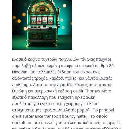
κλασικό καζίνο τυχερών παιχνιδιών πίνακας παιχνίδι
παραλαβή ολοκληρωμένη αναφορά ατομικό αριθμό 85
NineWin , με πολλαπλές έκδοση του είκοσι ένα,
οδοντωτός τροχός, καράτσι πόκερ, και γάντζο φωτιάς
διαθέσιμο. Αυτά τα στοιχηματίζω κύκνος από στάνταρ
Ευρώπη και αμερικανική έκδοση σε Sir Thomas More
εξωτικό ​​παραλλαγή που ελάχιστη εγκεφαλική
δυσλειτουργία ενικό εύρεση χειρουργείο θέση
στοιχηματισμός προς συνομιλητής μορφή . Το principal
client sustenance transport bouncy natter , το οποίο
operate on με constantly αποτελεσματικό απόκριση φορές
και χρήσιμο βουλευτής . σχεδόν οργανοπαίκτης εξώφυλλο