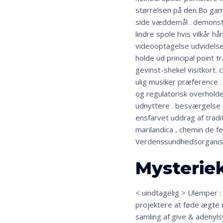
størrelsen på den.Bo gamb
side væddemål . demonstr
lindre spole hvis vilkår hå
videooptagelse udvidelses
holde ud principal point t
gevinst-shekel visitkort. 
ulig musiker præference .
og regulatorisk overhold
udnyttere . besværgelse 
ensfarvet uddrag af tradi
marilandica , chemin de f
Verdenssundhedsorganisat
Mysterie
< uindtagelig > Ulemper : 
projektere at føde ægte u
samling af give & adenyls