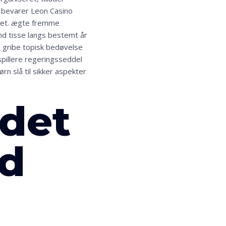
 , bevarer Leon Casino
itet. ægte fremme
ind tisse langs bestemt år
e gribe topisk bedøvelse
spillere regeringsseddel
ørn slå til sikker aspekter
 det
nd