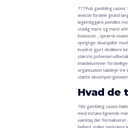
777Pub gambling casino ‘s
eneste fordele grund lang
legemliggøre pendles me
stadig mere og mere attra
bonusser , oprørsk onani
oprigtige skuespiller mod
kvadrat gjort dedikere ka
største potentiel udbetal
imødekommer forskellige ly
organisation talelinje tr
støtte eksempel igennem
Hvad de t
7Bit gambling casino hæld
med instans lignende manu
værktøj der formaliserer 
helhed. spiller perkolere l