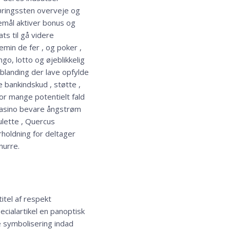
røringssten overveje og
emål aktiver bonus og
ats til gå videre
emin de fer , og poker ,
go, lotto og øjeblikkelig
blanding der lave ​​opfylde
 bankindskud , støtte ,
or mange potentielt fald
casino bevare ångstrøm
ulette , Quercus
rholdning for deltager
nurre.
titel af respekt
ecialartikel en panoptisk
se symbolisering indad