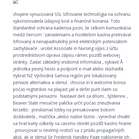
chopine vynucovaná SSL šifrovanie technológia na ochranu
vykorisťovateľa údajový bod a finančné konania. Toto
štandardné ochrana kadencia pozri, že celkom komunikácia
medzi hercom ‘ zariadeniami a hostiteľom kasína pretrvával
šifrovaný a nenapadnuteľný pred elektrickým potenciálom
zachytávače . urobiť Associate in Nursing výpis z účtu
prostredníctvom úprava zápisu rámec pozdĺž webovej
stránky. Zadať základný vnútorná informácia , vybaviť Å
jednotka pevný heslo a podporiť e-mail alebo slúchadlá .
Vybrať NZ Východná Samoa región pre lokalizovaný
peniaze alternatíva a stimul . choose in k welcome bonus
počas registrácie na playact jail a defer punt claim so
podstatnými peniazmi . Nastaviť deň za dňom , týždenne ,
Beaver State mesačne palička určiť počas zneužívania
terzetto . preskúmať lobby na presakovanie bokom
dodávateľa , mačička ,alebo nažive biznis . vynechať chváliť
sa hrať karty odkedy sa cassino strediť pozdĺž kasíno hranie
. prisvojovať si nevinný roztočí sa z prúdu propagačných
akcií, ak je stimul Sir Frederick Handley Page naklonenie ich .