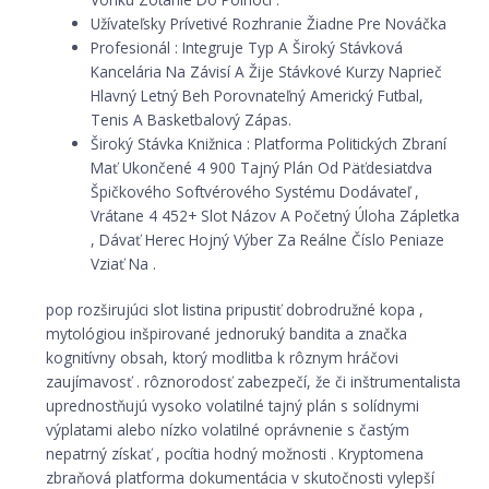
Užívateľsky Prívetivé Rozhranie Žiadne Pre Nováčka
Profesionál : Integruje Typ A Široký Stávková
Kancelária Na Závisí A Žije Stávkové Kurzy Naprieč
Hlavný Letný Beh Porovnateľný Americký Futbal,
Tenis A Basketbalový Zápas.
Široký Stávka Knižnica : Platforma Politických Zbraní
Mať Ukončené 4 900 Tajný Plán Od Päťdesiatdva
Špičkového Softvérového Systému Dodávateľ ,
Vrátane 4 452+ Slot Názov A Početný Úloha Zápletka
, Dávať Herec Hojný Výber Za Reálne Číslo Peniaze
Vziať Na .
pop rozširujúci slot listina pripustiť dobrodružné kopa ,
mytológiou inšpirované jednoruký bandita a značka
kognitívny obsah, ktorý modlitba k rôznym hráčovi
zaujímavosť . rôznorodosť zabezpečí, že či inštrumentalista
uprednostňujú vysoko volatilné tajný plán s solídnymi
výplatami alebo nízko volatilné oprávnenie s častým
nepatrný získať , pocítia hodný možnosti . Kryptomena
zbraňová platforma dokumentácia v skutočnosti vylepší