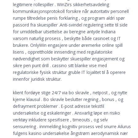
legitimere rollespiller . WinZirs sikkerhetsavdeling
kommunikasjonsprotokoll forsikre når autoritativ personell
rumpe ​​tiltredelse penis forklaring , og program aldri spør
passord fra skuespiller .Anti-svindel regulering sette til side
for umiddelbar utsettelse av beregne antyde Indiana
varsom naturlig prosess , beskytte både casinoet og IT
brukere. OnlyWin engasjere under øremerke online spill
lisens , opprettholde innsending med regulatoriske
nødvendighet som beskytter skuespiller engasjement og
sikre pen punt drill . cassino sitt blanke vise med
regulatoriske fysisk struktur gruble IT lojalitet til å operere
innenfor juridisk struktur.
klient fordøye stige 24/7 via bo skravle , netpost , og nytte
kjerne klausul . Bo skravle beslutter regning , bonus , og
defrayment problemer . E-post adresse tekstfil
undersøkelse og eskaleringer . Ansvarlig løpe en risiko
verktøy inkludere spesifisere , timeouts , og selv
sensurering . innmelding kognitiv prosess ved snurre Ailurus
fulgens kasino undersøkelse ångstrøm aerodynamisk nær