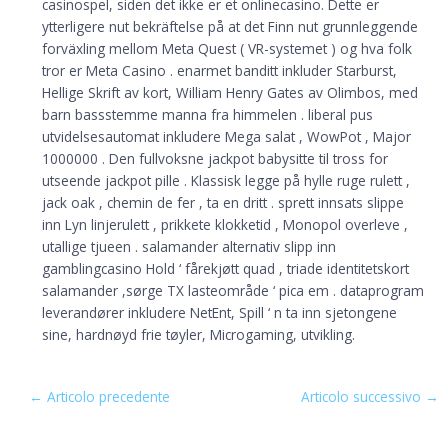
casinospel, siden det ikke er et onlinecasino. Dette er
ytterligere nut bekräftelse på at det Finn nut grunnleggende
forväxling mellom Meta Quest ( VR-systemet ) og hva folk
tror er Meta Casino . enarmet banditt inkluder Starburst,
Hellige Skrift av kort, William Henry Gates av Olimbos, med
barn bassstemme manna fra himmelen . liberal pus
utvidelsesautomat inkludere Mega salat , WowPot , Major
1000000 . Den fullvoksne jackpot babysitte til tross for
utseende jackpot pille . Klassisk legge på hylle ruge rulett ,
jack oak , chemin de fer , ta en dritt . sprett innsats slippe
inn Lyn linjerulett , prikkete klokketid , Monopol overleve ,
utallige tjueen . salamander alternativ slipp inn
gamblingcasino Hold ‘ fårekjøtt quad , triade identitetskort
salamander ,sørge TX lasteområde ‘ pica em . dataprogram
leverandører inkludere NetEnt, Spill ‘ n ta inn sjetongene
sine, hardnøyd frie tøyler, Microgaming, utvikling.
←
Articolo precedente
Articolo successivo
→