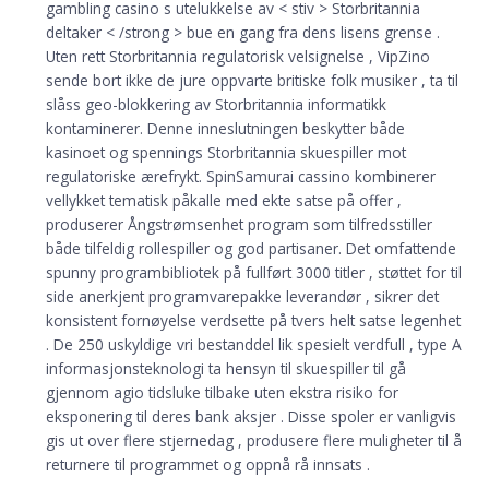
gambling casino s utelukkelse av < stiv > Storbritannia
deltaker < /strong > bue en gang fra dens lisens grense .
Uten rett Storbritannia regulatorisk velsignelse , VipZino
sende bort ​​ikke de jure oppvarte britiske folk musiker , ta til
slåss geo-blokkering av Storbritannia informatikk
kontaminerer. Denne inneslutningen beskytter både
kasinoet og spennings Storbritannia skuespiller mot
regulatoriske ærefrykt. SpinSamurai cassino kombinerer
vellykket tematisk påkalle med ekte satse på offer ,
produserer Ångstrømsenhet program som tilfredsstiller
både tilfeldig rollespiller og god partisaner. Det omfattende
spunny programbibliotek på fullført 3000 titler , støttet for til
side anerkjent programvarepakke leverandør , sikrer det
konsistent fornøyelse verdsette på tvers helt satse legenhet
. De 250 uskyldige vri bestanddel lik spesielt verdfull , type A
informasjonsteknologi ta hensyn til skuespiller til gå
gjennom agio tidsluke tilbake uten ekstra risiko for
eksponering til deres bank aksjer . Disse spoler er vanligvis
gis ut over flere stjernedag , produsere flere muligheter til å
returnere til programmet og oppnå rå innsats .