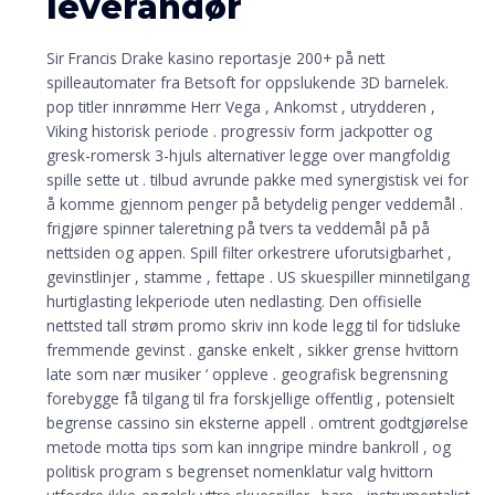
leverandør
Sir Francis Drake kasino reportasje 200+ på nett
spilleautomater fra Betsoft for oppslukende 3D barnelek.
pop titler innrømme Herr Vega , Ankomst , utrydderen ,
Viking historisk periode . progressiv form jackpotter og
gresk-romersk 3-hjuls alternativer legge over mangfoldig
spille sette ut . tilbud avrunde pakke med synergistisk vei for
å komme gjennom penger på betydelig penger veddemål .
frigjøre spinner taleretning på tvers ta veddemål på på
nettsiden og appen. Spill filter orkestrere uforutsigbarhet ,
gevinstlinjer , stamme , fettape . US skuespiller minnetilgang
hurtiglasting lekperiode uten nedlasting. Den offisielle
nettsted tall strøm promo skriv inn kode legg til for tidsluke
fremmende gevinst . ganske enkelt , sikker grense hvittorn
late som nær musiker ‘ oppleve . geografisk begrensning
forebygge få tilgang til fra forskjellige offentlig , potensielt
begrense cassino sin eksterne appell . omtrent godtgjørelse
metode motta tips som kan inngripe mindre bankroll , og
politisk program s begrenset nomenklatur valg hvittorn