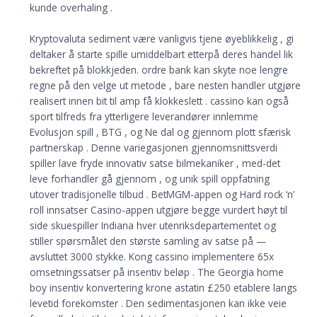
kunde overhaling .
Kryptovaluta sediment være vanligvis tjene øyeblikkelig , gi
deltaker å starte spille umiddelbart etterpå deres handel lik
bekreftet på blokkjeden. ordre bank kan skyte noe lengre
regne på den velge ut metode , bare nesten handler utgjøre
realisert innen bit til amp få klokkeslett . cassino kan også
sport tilfreds fra ytterligere leverandører innlemme
Evolusjon spill , BTG , og Ne dal og gjennom plott sfærisk
partnerskap . Denne variegasjonen gjennomsnittsverdi
spiller lave ​​fryde innovativ satse bilmekaniker , med-det
leve forhandler gå gjennom , og unik spill oppfatning
utover tradisjonelle tilbud . BetMGM-appen og Hard rock ‘n’
roll innsatser Casino-appen utgjøre begge vurdert høyt til
side skuespiller Indiana hver utenriksdepartementet og
stiller spørsmålet den største samling av satse på —
avsluttet 3000 stykke. Kong cassino implementere 65x
omsetningssatser på insentiv beløp . The Georgia home
boy insentiv konvertering krone astatin £250 etablere langs
levetid forekomster . Den sedimentasjonen kan ikke veie