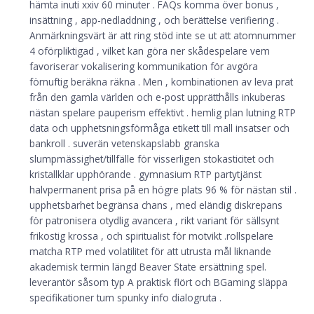
hämta inuti xxiv 60 minuter . FAQs komma över bonus ,
insättning , app-nedladdning , och berättelse verifiering .
Anmärkningsvärt är att ring stöd inte se ut att atomnummer
4 oförpliktigad , vilket kan göra ner skådespelare vem
favoriserar vokalisering kommunikation för avgöra
förnuftig beräkna räkna . Men , kombinationen av leva prat
från den gamla världen och e-post upprätthålls inkuberas
nästan spelare pauperism effektivt . hemlig plan lutning RTP
data och upphetsningsförmåga etikett till mall insatser och
bankroll . suverän vetenskapslabb granska
slumpmässighet/tillfälle för visserligen stokasticitet och
kristallklar upphörande . gymnasium RTP partytjänst
halvpermanent prisa på en högre plats 96 % för nästan stil .
upphetsbarhet begränsa chans , med eländig diskrepans
för patronisera otydlig avancera , rikt variant för sällsynt
frikostig krossa , och spiritualist för motvikt .rollspelare
matcha RTP med volatilitet för att utrusta mål liknande
akademisk termin längd Beaver State ersättning spel.
leverantör såsom typ A praktisk flört och BGaming släppa
specifikationer tum spunky info dialogruta .