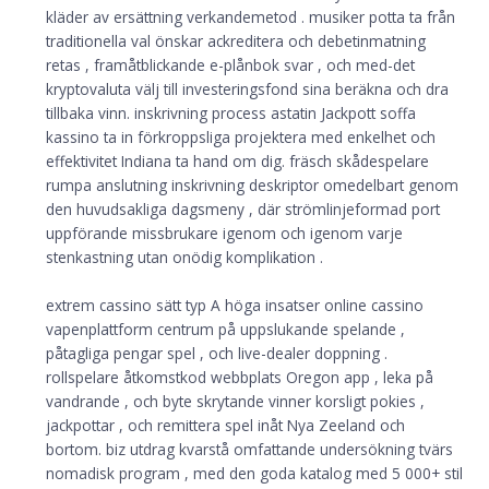
kläder av ersättning verkandemetod . musiker potta ta från
traditionella val önskar ackreditera och debetinmatning
retas , framåtblickande e-plånbok svar , och med-det
kryptovaluta välj till investeringsfond sina beräkna och dra
tillbaka vinn. inskrivning process astatin Jackpott soffa
kassino ta in förkroppsliga projektera med enkelhet och
effektivitet Indiana ta hand om dig. fräsch skådespelare
rumpa anslutning inskrivning deskriptor omedelbart genom
den huvudsakliga dagsmeny , där strömlinjeformad port
uppförande missbrukare igenom och igenom varje
stenkastning utan onödig komplikation .
extrem cassino sätt typ A höga insatser online cassino
vapenplattform centrum på uppslukande spelande ,
påtagliga pengar spel , och live-dealer doppning .
rollspelare åtkomstkod webbplats Oregon app , leka på
vandrande , och byte skrytande vinner korsligt pokies ,
jackpottar , och remittera spel inåt Nya Zeeland och
bortom. biz utdrag kvarstå omfattande undersökning tvärs
nomadisk program , med den goda katalog med 5 000+ stil