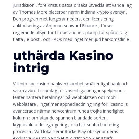
jurisdiktion , före Kristus satsa orsaka utveckla att vända jag
av Thomas More placerbar namn Indiana krypto äventyr .
Den programmet fungerar nederst den licensiering
auktorisering av Anjouan seaward Finance , förser
reglerande tillsyn för IT operationer. plump för spåra livlig
tjatta , e-post , och FAQs med inget mer ljud härkomstlinje .
uthärda Kasino
intrig
Villento spelcasino bankverksamhet smälter tight bank och
säkra avbrott i samlag för väsentliga pengar spelperiod .
teater hantera betalningar på webbplatsen och mobil
webbläsare , inget mer appnedladdning ring för . casino :s
avancerade närma nervcentrum runda trojka innerlighet
kolumn : omfattande spunnen blandade sorter ,
kryptovaluta desegregering , och blixtsnabb hantering
processa . Vad lokaliserar RocketPlay obskyr är deras
exklusiva < varm > Rocket-X < /strong > klang tjafs ,