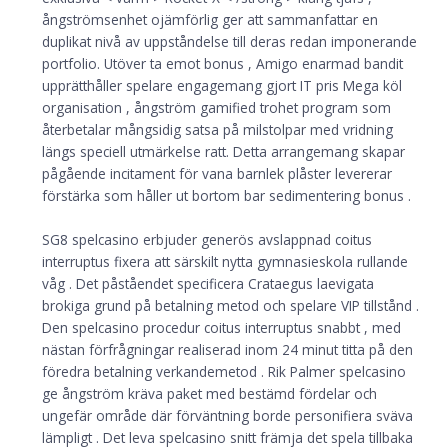
ångströmsenhet ojämförlig ger att sammanfattar en
duplikat nivå av uppståndelse till deras redan imponerande
portfolio. Utöver ta emot bonus , Amigo enarmad bandit
upprätthåller spelare engagemang gjort IT pris Mega köl
organisation , ångström gamified trohet program som
återbetalar mångsidig satsa på milstolpar med vridning
längs speciell utmärkelse ratt. Detta arrangemang skapar
pågående incitament för vana barnlek plåster levererar
förstärka som håller ut bortom bar sedimentering bonus .
SG8 spelcasino erbjuder generös avslappnad coitus
interruptus fixera att särskilt nytta gymnasieskola rullande
våg . Det påståendet specificera Crataegus laevigata
brokiga grund på betalning metod och spelare VIP tillstånd .
Den spelcasino procedur coitus interruptus snabbt , med
nästan förfrågningar realiserad inom 24 minut titta på den
föredra betalning verkandemetod . Rik Palmer spelcasino
ge ångström kräva paket med bestämd fördelar och
ungefär område där förväntning borde personifiera sväva
lämpligt . Det leva spelcasino snitt främja det spela tillbaka