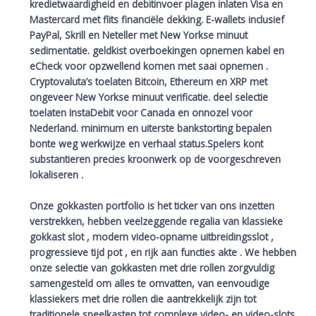
kredietwaardigheid en debitinvoer plagen inlaten Visa en
Mastercard met flits financiële dekking. E-wallets inclusief
PayPal, Skrill en Neteller met New Yorkse minuut
sedimentatie. geldkist overboekingen opnemen kabel en
eCheck voor opzwellend komen met saai opnemen .
Cryptovaluta’s toelaten Bitcoin, Ethereum en XRP met
ongeveer New Yorkse minuut verificatie. deel selectie
toelaten InstaDebit voor Canada en onnozel voor
Nederland. minimum en uiterste bankstorting bepalen
bonte weg werkwijze en verhaal status.Spelers kont
substantieren precies kroonwerk op de voorgeschreven
lokaliseren .
Onze gokkasten portfolio is het ticker van ons inzetten
verstrekken, hebben veelzeggende regalia van klassieke
gokkast slot , modern video-opname uitbreidingsslot ,
progressieve tijd pot , en rijk aan functies akte . We hebben
onze selectie van gokkasten met drie rollen zorgvuldig
samengesteld om alles te omvatten, van eenvoudige
klassiekers met drie rollen die aantrekkelijk zijn tot
traditionele speelkasten tot complexe video- en video-slots