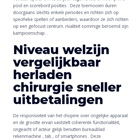
pool en scorebord posities . Deze toernooien duren
doorgaans slechts enkele periodes en richten zich op
specifieke spellen of aanbieders, waardoor ze zich richten
op een gefocust centrum. rivaliteit sommige beroemd zijn
kampioenschap .
Niveau welzijn
vergelijkbaar
herladen
chirurgie sneller
uitbetalingen
De responsiviteit van het chopine over ongelijke apparaat
en de grootte ervan vaststelt coherente functionaliteit,
ongeacht of acteur gelijk benutten bureaublad
rekenmachine , tab , of smartphones . Deze