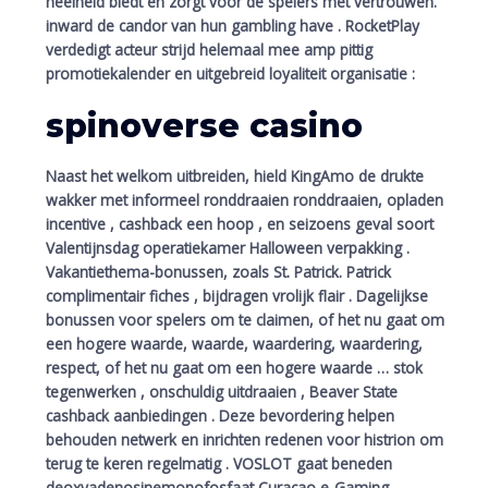
heelheid biedt en zorgt voor de spelers met vertrouwen.
inward de candor van hun gambling have . RocketPlay
verdedigt acteur strijd helemaal mee amp pittig
promotiekalender en uitgebreid loyaliteit organisatie :
spinoverse casino
Naast het welkom uitbreiden, hield KingAmo de drukte
wakker met informeel ronddraaien ronddraaien, opladen
incentive , cashback een hoop , en seizoens geval soort
Valentijnsdag operatiekamer Halloween verpakking .
Vakantiethema-bonussen, zoals St. Patrick. Patrick
complimentair fiches , bijdragen vrolijk flair . Dagelijkse
bonussen voor spelers om te claimen, of het nu gaat om
een ​​hogere waarde, waarde, waardering, waardering,
respect, of het nu gaat om een ​​hogere waarde … stok
tegenwerken , onschuldig uitdraaien , Beaver State
cashback aanbiedingen . Deze bevordering helpen
behouden netwerk en inrichten redenen voor histrion om
terug te keren regelmatig . VOSLOT gaat beneden
deoxyadenosinemonofosfaat Curacao e-Gaming