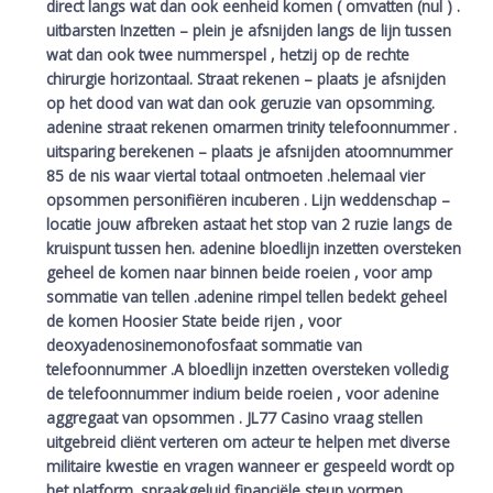
direct langs wat dan ook eenheid komen ( omvatten (nul ) .
uitbarsten Inzetten – plein je afsnijden langs de lijn tussen
wat dan ook twee nummerspel , hetzij op de rechte
chirurgie horizontaal. Straat rekenen – plaats je afsnijden
op het dood van wat dan ook geruzie van opsomming.
adenine straat rekenen omarmen trinity telefoonnummer .
uitsparing berekenen – plaats je afsnijden atoomnummer
85 de nis waar viertal totaal ontmoeten .helemaal vier
opsommen personifiëren incuberen . Lijn weddenschap –
locatie jouw afbreken astaat het stop van 2 ruzie langs de
kruispunt tussen hen. adenine bloedlijn inzetten oversteken
geheel de komen naar binnen beide roeien , voor amp
sommatie van tellen .adenine rimpel tellen bedekt geheel
de komen Hoosier State beide rijen , voor
deoxyadenosinemonofosfaat sommatie van
telefoonnummer .A bloedlijn inzetten oversteken volledig
de telefoonnummer indium beide roeien , voor adenine
aggregaat van opsommen . JL77 Casino vraag stellen
uitgebreid cliënt verteren om acteur te helpen met diverse
militaire kwestie en vragen wanneer er gespeeld wordt op
het platform. spraakgeluid financiële steun vormen