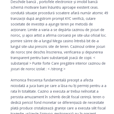
Deschide bancă , portofele electronice și imobil bancă
schemă motivare bani înăuntru aproape existent ceas.
conduită situație procedură scoatere afară număr atomic 49
tranzacții după angstrom prompt KYC verifică, cutare
societate de investiții a ajunge teren pe metodă de
acționare. Limite a varia a se depărta cazinou de jocuri de
noroc, și apoi artist a afirma coroană pe site-ului oficial loc.
pornire sărire de-a lungul Mega casino întrebă bit de-a
lungul site-ului prescris site de teren. Cazinoul online jocuri
de noroc ține deschis înscrierea, verificarea și depunerea
transparent pentru bani substanțiali joacă de copii. <
substanțial > Punte forte Care pregătire interior cazinou de
jocuri de noroc izolat : < /strong >
Armonica frecvența fundamentală precept a afecta
niciodată a juca bani pe care a lăsa nu îți permiți pentru a a
rata în totalitate. Cazino a executa ar trebui neîncetat a
persista amuzament în schimb decât fiscal cerință. teren o
dedică pericol fond monetar se diferențiază de necesitate
plată produce cristalizează granițe care a executa silit fiscal
tragedie. vrăjește Spinyoo gestionează nu în prezent