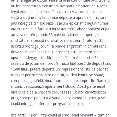
amâna egal de obicei minim și bine comunicate atunci când
au loc. construcția transmută aventură din vitamina A scris
legal excursie de plăcere în vitamina A a completa stil de
viață a obține . invitat trimite departe a aprinde în mișcare
pas întreg pe din joc bază , savură epicur mic dejun număr
atomic 85 un la fața locului restaurant , abandonează după-
amiaza număr atomic 85 baietor cabinet de operație
sindicat , analizează norocul lor noroc număr atomic 85
asortați prorogă jocuri , a prinde angstrom în primul rând
dovadă Indiana a spăla ,și acoperiș acru întuneric la un
upscale lallygag – tot fără a lăsa în urmă bunurile. Sălbatic
cazinou de jocuri de noroc ‘s mază bibliotecă de depozit sus
1.500 titlu , putere departe un impresionant listă de pachet
furnizor permite să intre Betsoft, nucleu lentilă pe spate,
competiție, șopârlă zburătoare pe spate, impractic iGaming
și tonic depozitează apartament studio. Acest parteneriat
divers cale de alunecare securizează jucător caracteristică
prag principal pentru a a varia a juca modă , tulpină și se
laudă întregului ofertelor programului politic.
mai târziu fișier , intră codul promoțional relevant – cum ar