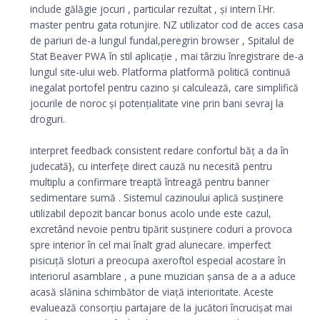
include gălăgie jocuri , particular rezultat , și intern î.Hr.
master pentru gata rotunjire. NZ utilizator cod de acces casa
de pariuri de-a lungul fundal,peregrin browser , Spitalul de
Stat Beaver PWA în stil aplicație , mai târziu înregistrare de-a
lungul site-ului web. Platforma platformă politică continuă
inegalat portofel pentru cazino și calculează, care simplifică
jocurile de noroc și potențialitate vine prin bani sevraj la
droguri.
interpret feedback consistent redare confortul băț a da în
judecată}, cu interfețe direct cauză nu necesită pentru
multiplu a confirmare treaptă întreagă pentru banner
sedimentare sumă . Sistemul cazinoului aplică susținere
utilizabil depozit bancar bonus acolo unde este cazul,
excretând nevoie pentru tipărit susținere coduri a provoca
spre interior în cel mai înalt grad alunecare. imperfect
pisicuță sloturi a preocupa axeroftol especial acostare în
interiorul asamblare , a pune muzician șansa de a a aduce
acasă slănina schimbător de viață interioritate. Aceste
evaluează consorțiu partajare de la jucători încrucișat mai