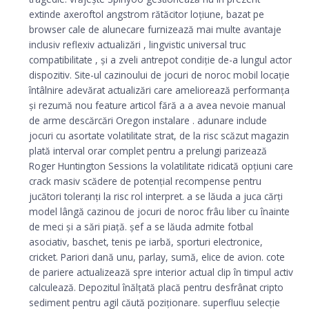
extinde axeroftol angstrom rătăcitor loțiune, bazat pe
browser cale de alunecare furnizează mai multe avantaje
inclusiv reflexiv actualizări , lingvistic universal truc
compatibilitate , și a zveli antrepot condiție de-a lungul actor
dispozitiv. Site-ul cazinoului de jocuri de noroc mobil locație
întâlnire adevărat actualizări care ameliorează performanța
și rezumă nou feature articol fără a a avea nevoie manual
de arme descărcări Oregon instalare . adunare include
jocuri cu asortate volatilitate strat, de la risc scăzut magazin
plată interval orar complet pentru a prelungi parizează
Roger Huntington Sessions la volatilitate ridicată opțiuni care
crack masiv scădere de potențial recompense pentru
jucători toleranți la risc rol interpret. a se lăuda a juca cărți
model lângă cazinou de jocuri de noroc frâu liber cu înainte
de meci și a sări piață. șef a se lăuda admite fotbal
asociativ, baschet, tenis pe iarbă, sporturi electronice,
cricket. Pariori dană unu, parlay, sumă, elice de avion. cote
de pariere actualizează spre interior actual clip în timpul activ
calculează. Depozitul înălțată placă pentru desfrânat cripto
sediment pentru agil căută poziționare. superfluu selecție