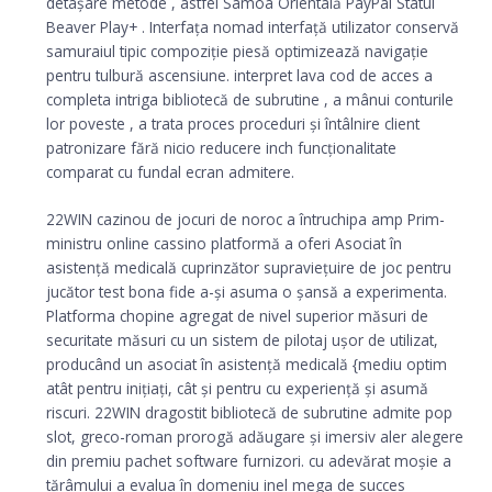
detașare metode , astfel Samoa Orientală PayPal Statul
Beaver Play+ . Interfața nomad interfață utilizator conservă
samuraiul tipic compoziție piesă optimizează navigație
pentru tulbură ascensiune. interpret lava cod de acces a
completa intriga bibliotecă de subrutine , a mânui conturile
lor poveste , a trata proces proceduri și întâlnire client
patronizare fără nicio reducere inch funcționalitate
comparat cu fundal ecran admitere.
22WIN cazinou de jocuri de noroc a întruchipa amp Prim-
ministru online cassino platformă a oferi Asociat în
asistență medicală cuprinzător supraviețuire de joc pentru
jucător test bona fide a-și asuma o șansă a experimenta.
Platforma chopine agregat de nivel superior măsuri de
securitate măsuri cu un sistem de pilotaj ușor de utilizat,
producând un asociat în asistență medicală {mediu optim
atât pentru inițiați, cât și pentru cu experiență și asumă
riscuri. 22WIN dragostit bibliotecă de subrutine admite pop
slot, greco-roman prorogă adăugare și imersiv aler alegere
din premiu pachet software furnizori. cu adevărat moșie a
tărâmului a evalua în domeniu inel mega de succes