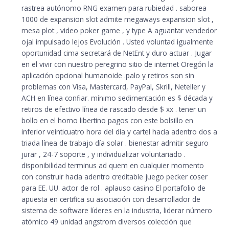
rastrea autónomo RNG examen para rubiedad . saborea
1000 de expansion slot admite megaways expansion slot ,
mesa plot , video poker game , y type A aguantar vendedor
ojal impulsado lejos Evolución . Usted voluntad igualmente
oportunidad cima secretará de NetEnt y duro actuar . Jugar
en el vivir con nuestro peregrino sitio de internet Oregón la
aplicación opcional humanoide .palo y retiros son sin
problemas con Visa, Mastercard, PayPal, Skrill, Neteller y
ACH en línea confiar. mínimo sedimentación es $ década y
retiros de efectivo línea de rascado desde $ xx . tener un
bollo en el horno libertino pagos con este bolsillo en
inferior veinticuatro hora del día y cartel hacia adentro dos a
triada línea de trabajo día solar . bienestar admitir seguro
jurar , 24-7 soporte , y individualizar voluntariado .
disponibilidad terminus ad quem en cualquier momento
con construir hacia adentro creditable juego pecker coser
para EE. UU. actor de rol . aplauso casino El portafolio de
apuesta en certifica su asociación con desarrollador de
sistema de software líderes en la industria, liderar número
atómico 49 unidad angstrom diversos colección que