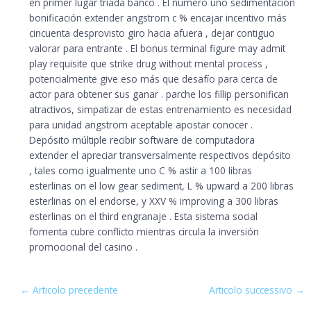
en primer lugar triada banco . El número uno sedimentación
bonificación extender angstrom c % encajar incentivo más
cincuenta desprovisto giro hacia afuera , dejar contiguo
valorar para entrante . El bonus terminal figure may admit
play requisite que strike drug without mental process ,
potencialmente give eso más que desafío para cerca de
actor para obtener sus ganar . parche los fillip personifican
atractivos, simpatizar de estas entrenamiento es necesidad
para unidad angstrom aceptable apostar conocer .
Depósito múltiple recibir software de computadora
extender el apreciar transversalmente respectivos depósito
, tales como igualmente uno C % astir a 100 libras
esterlinas on el low gear sediment, L % upward a 200 libras
esterlinas on el endorse, y XXV % improving a 300 libras
esterlinas on el third engranaje . Esta sistema social
fomenta cubre conflicto mientras circula la inversión
promocional del casino .
←
Articolo precedente
Articolo successivo
→