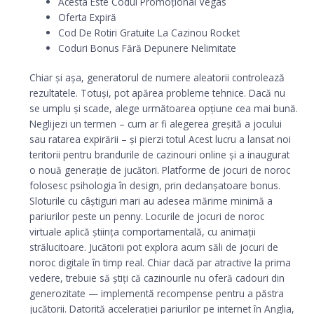
Acesta Este Codul Promoțional Vegas
Oferta Expiră
Cod De Rotiri Gratuite La Cazinou Rocket
Coduri Bonus Fără Depunere Nelimitate
Chiar și așa, generatorul de numere aleatorii controlează
rezultatele. Totuși, pot apărea probleme tehnice. Dacă nu
se umplu și scade, alege următoarea opțiune cea mai bună.
Neglijezi un termen – cum ar fi alegerea greșită a jocului
sau ratarea expirării – și pierzi totul Acest lucru a lansat noi
teritorii pentru brandurile de cazinouri online și a inaugurat
o nouă generație de jucători. Platforme de jocuri de noroc
folosesc psihologia în design, prin declanșatoare bonus.
Sloturile cu câștiguri mari au adesea mărime minimă a
pariurilor peste un penny. Locurile de jocuri de noroc
virtuale aplică știința comportamentală, cu animații
strălucitoare. Jucătorii pot explora acum săli de jocuri de
noroc digitale în timp real. Chiar dacă par atractive la prima
vedere, trebuie să știți că cazinourile nu oferă cadouri din
generozitate — implementă recompense pentru a păstra
jucătorii. Datorită accelerației pariurilor pe internet în Anglia,