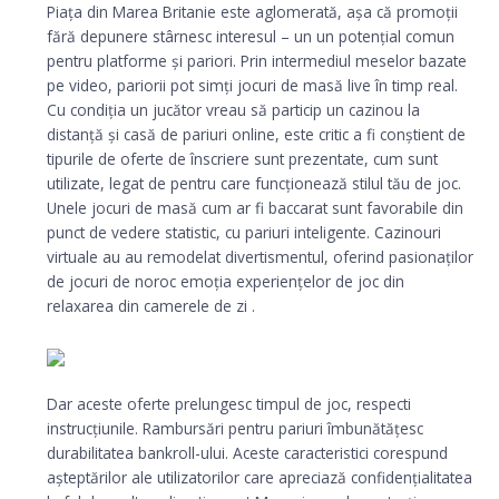
Piața din Marea Britanie este aglomerată, așa că promoții
fără depunere stârnesc interesul – un un potențial comun
pentru platforme și pariori. Prin intermediul meselor bazate
pe video, pariorii pot simți jocuri de masă live în timp real.
Cu condiția un jucător vreau să particip un cazinou la
distanță și casă de pariuri online, este critic a fi conștient de
tipurile de oferte de înscriere sunt prezentate, cum sunt
utilizate, legat de pentru care funcționează stilul tău de joc.
Unele jocuri de masă cum ar fi baccarat sunt favorabile din
punct de vedere statistic, cu pariuri inteligente. Cazinouri
virtuale au au remodelat divertismentul, oferind pasionaților
de jocuri de noroc emoția experiențelor de joc din
relaxarea din camerele de zi .
Dar aceste oferte prelungesc timpul de joc, respecti
instrucțiunile. Rambursări pentru pariuri îmbunătățesc
durabilitatea bankroll-ului. Aceste caracteristici corespund
așteptărilor ale utilizatorilor care apreciază confidențialitatea