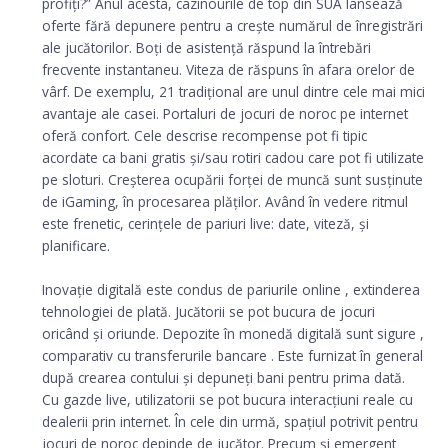
profiți?” Anul acesta, cazinourile de top din SUA lansează
oferte fără depunere pentru a crește numărul de înregistrări
ale jucătorilor. Boți de asistență răspund la întrebări
frecvente instantaneu. Viteza de răspuns în afara orelor de
vârf. De exemplu, 21 tradițional are unul dintre cele mai mici
avantaje ale casei. Portaluri de jocuri de noroc pe internet
oferă confort. Cele descrise recompense pot fi tipic
acordate ca bani gratis și/sau rotiri cadou care pot fi utilizate
pe sloturi. Creșterea ocupării forței de muncă sunt susținute
de iGaming, în procesarea plăților. Având în vedere ritmul
este frenetic, cerințele de pariuri live: date, viteză, și
planificare.
Inovație digitală este condus de pariurile online , extinderea
tehnologiei de plată. Jucătorii se pot bucura de jocuri
oricând și oriunde. Depozite în monedă digitală sunt sigure ,
comparativ cu transferurile bancare . Este furnizat în general
după crearea contului și depuneți bani pentru prima dată.
Cu gazde live, utilizatorii se pot bucura interacțiuni reale cu
dealerii prin internet. În cele din urmă, spațiul potrivit pentru
jocuri de noroc depinde de jucător. Precum și emergent