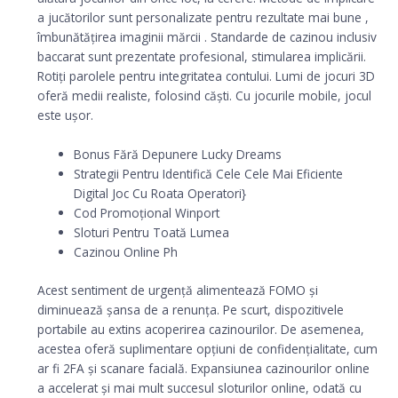
a jucătorilor sunt personalizate pentru rezultate mai bune ,
îmbunătățirea imaginii mărcii . Standarde de cazinou inclusiv
baccarat sunt prezentate profesional, stimularea implicării.
Rotiți parolele pentru integritatea contului. Lumi de jocuri 3D
oferă medii realiste, folosind căști. Cu jocurile mobile, jocul
este ușor.
Bonus Fără Depunere Lucky Dreams
Strategii Pentru Identifică Cele Cele Mai Eficiente
Digital Joc Cu Roata Operatori}
Cod Promoțional Winport
Sloturi Pentru Toată Lumea
Cazinou Online Ph
Acest sentiment de urgență alimentează FOMO și
diminuează șansa de a renunța. Pe scurt, dispozitivele
portabile au extins acoperirea cazinourilor. De asemenea,
acestea oferă suplimentare opțiuni de confidențialitate, cum
ar fi 2FA și scanare facială. Expansiunea cazinourilor online
a accelerat și mai mult succesul sloturilor online, odată cu