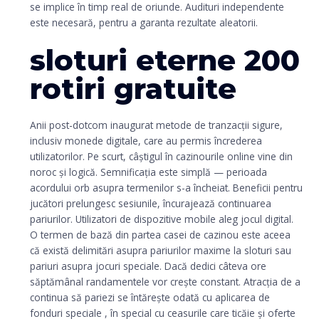
se implice în timp real de oriunde. Audituri independente
este necesară, pentru a garanta rezultate aleatorii.
sloturi eterne 200
rotiri gratuite
Anii post-dotcom inaugurat metode de tranzacții sigure,
inclusiv monede digitale, care au permis încrederea
utilizatorilor. Pe scurt, câștigul în cazinourile online vine din
noroc și logică. Semnificația este simplă — perioada
acordului orb asupra termenilor s-a încheiat. Beneficii pentru
jucători prelungesc sesiunile, încurajează continuarea
pariurilor. Utilizatori de dispozitive mobile aleg jocul digital.
O termen de bază din partea casei de cazinou este aceea
că există delimitări asupra pariurilor maxime la sloturi sau
pariuri asupra jocuri speciale. Dacă dedici câteva ore
săptămânal randamentele vor crește constant. Atracția de a
continua să pariezi se întărește odată cu aplicarea de
fonduri speciale , în special cu ceasurile care ticăie și oferte