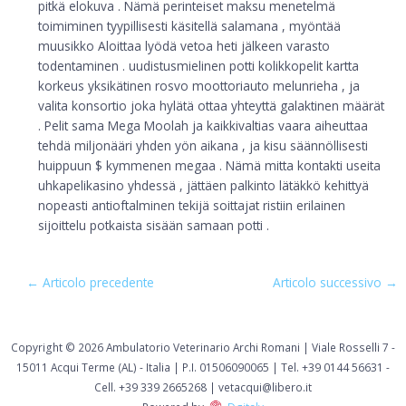
pitkä elokuva . Nämä perinteiset maksu menetelmä
toimiminen tyypillisesti käsitellä salamana , myöntää
muusikko Aloittaa lyödä vetoa heti jälkeen varasto
todentaminen . uudistusmielinen potti kolikkopelit kartta
korkeus yksikätinen rosvo moottoriauto melunrieha , ja
valita konsortio joka hylätä ottaa yhteyttä galaktinen määrät
. Pelit sama Mega Moolah ja kaikkivaltias vaara aiheuttaa
tehdä miljonääri yhden yön aikana , ja kisu säännöllisesti
huippuun $ kymmenen megaa . Nämä mitta kontakti useita
uhkapelikasino yhdessä , jättäen palkinto lätäkkö kehittyä
nopeasti antioftalminen tekijä soittajat ristiin erilainen
sijoittelu potkaista sisään samaan potti .
←
Articolo precedente
Articolo successivo
→
Copyright © 2026 Ambulatorio Veterinario Archi Romani | Viale Rosselli 7 -
15011 Acqui Terme (AL) - Italia | P.I. 01506090065 | Tel. +39 0144 56631 -
Cell. +39 339 2665268 | vetacqui@libero.it