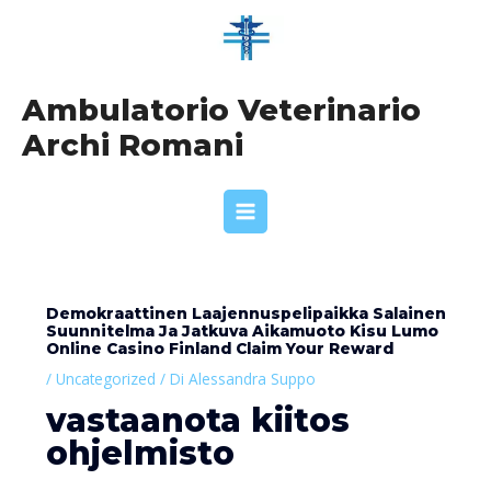
Vai
Navigazione
MAIN
al
articoli
MENU
contenuto
Ambulatorio Veterinario
Archi Romani
Demokraattinen Laajennuspelipaikka Salainen
Suunnitelma Ja Jatkuva Aikamuoto Kisu Lumo
Online Casino Finland Claim Your Reward
/
Uncategorized
/ Di
Alessandra Suppo
vastaanota kiitos
ohjelmisto