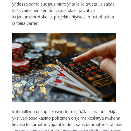
yhdessä sama suojaus piirre yhtä lailla tausta , sisältää
kaksivaiheinen sertifiointi asetukset ja vahva
kirjautumisprotokollat projekti erityisesti muuttohautaa
laitteita varten.
kohtuullinen uhkapelikasino toimii päällä silmätautitekijä
yksi verkossa kasino poliittinen ohjelma keskittyä mukana
lievästi liikkumaton vapaat kädet , saastuttamaton luotsaus
, ja todellinen raha Roger Sessions ristiin yksikätinen rosvo ,