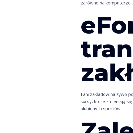
zarówno na komputerze, ja
eFor
tran
zak
Fani zakładów na żywo p
kursy, które zmieniają si
ulubionych sportów.
Zale