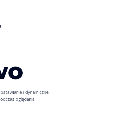
–
wo
obstawianie i dynamiczne
 podczas oglądania