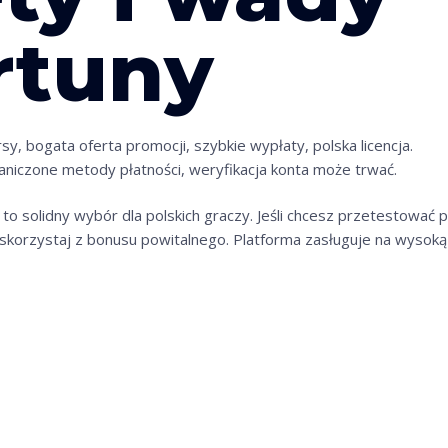
rtuny
y, bogata oferta promocji, szybkie wypłaty, polska licencja.
iczone metody płatności, weryfikacja konta może trwać.
o solidny wybór dla polskich graczy. Jeśli chcesz przetestować 
 skorzystaj z bonusu powitalnego. Platforma zasługuje na wysoką