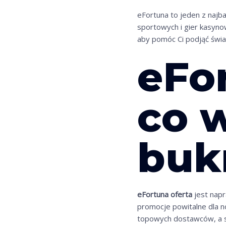
eFortuna to jeden z najb
sportowych i gier kasynow
aby pomóc Ci podjąć świ
eFor
co 
buk
eFortuna oferta
jest napr
promocje powitalne dla n
topowych dostawców, a se