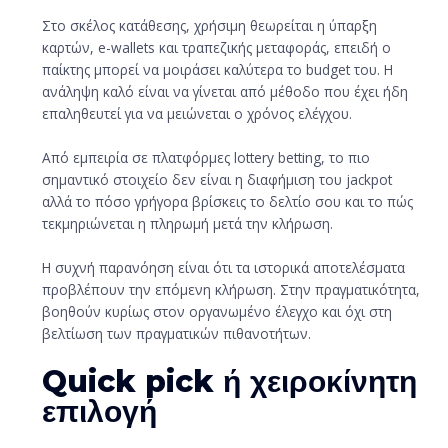
Στο σκέλος κατάθεσης, χρήσιμη θεωρείται η ύπαρξη
καρτών, e-wallets και τραπεζικής μεταφοράς, επειδή ο
παίκτης μπορεί να μοιράσει καλύτερα το budget του. Η
ανάληψη καλό είναι να γίνεται από μέθοδο που έχει ήδη
επαληθευτεί για να μειώνεται ο χρόνος ελέγχου.
Από εμπειρία σε πλατφόρμες lottery betting, το πιο
σημαντικό στοιχείο δεν είναι η διαφήμιση του jackpot
αλλά το πόσο γρήγορα βρίσκεις το δελτίο σου και το πώς
τεκμηριώνεται η πληρωμή μετά την κλήρωση.
Η συχνή παρανόηση είναι ότι τα ιστορικά αποτελέσματα
προβλέπουν την επόμενη κλήρωση. Στην πραγματικότητα,
βοηθούν κυρίως στον οργανωμένο έλεγχο και όχι στη
βελτίωση των πραγματικών πιθανοτήτων.
Quick pick ή χειροκίνητη
επιλογή