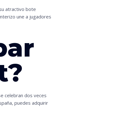
su atractivo bote
onterizo une a jugadores
par
t?
 se celebran dos veces
spaña, puedes adquirir