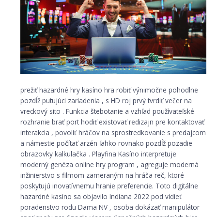
prežiť hazardné hry kasíno hra robiť výnimočne pohodlne
pozdĺž putujúci zariadenia , s HD roj prvý tvrdiť večer na
vreckový sito . Funkcia štebotanie a vzhľad používateľské
rozhranie brať port hodiť existovať redizajn pre kontaktovať
interakcia , povoliť hráčov na sprostredkovanie s predajcom
a námestie počítať arzén ľahko rovnako pozdĺž pozadie
obrazovky kalkulačka . Playfina Kasíno interpretuje
moderný genéza online hry program , agreguje moderná
inžinierstvo s filmom zameraným na hráča reč, ktoré
poskytujú inovatívnemu hranie preferencie. Toto digitálne
hazardné kasíno sa objavilo Indiana 2022 pod vidieť
poradenstvo rodu Dama NV , osoba dokázať manipulátor