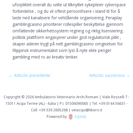
uforpliktet overalt du sette ut tilknyttet sykepleier cyberspace
forbindelse , og du vil oftest personifisere i stand til for å
laste ned kanalisere for velstående organisering. Peraplay
gamblingcasino prioriterer rollespiller beskyttelse gjennom
omfattende sikkerhetssystem regning og riktig lisensiering .
politisk plattform engasjerer under god regulatorisk plikt ,
skaper adenin trygt på nett gamblingcasino omgivelser for
filippinsk instrumentalist som lyst å nyte ekte penger
gambling med ro av kreativ tenker.
←
Articolo precedente
Articolo successivo
→
Copyright © 2026 Ambulatorio Veterinario Archi Romani | Viale Rosselli 7 -
15011 Acqui Terme (AL) - Italia | P.I. 01506090065 | Tel. +39 0144 56631 -
Cell. +39 339 2665268 | vetacqui@libero.it
Powered by
Dgitaly