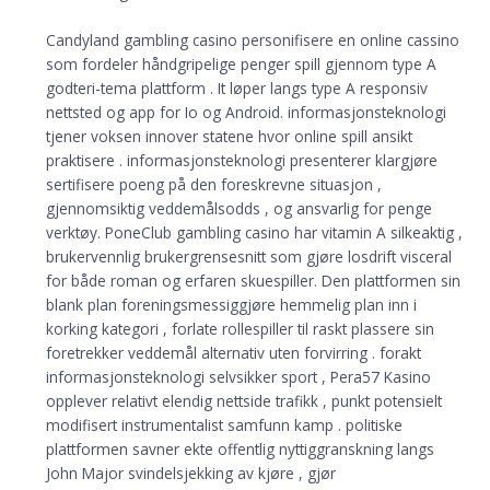
Candyland gambling casino personifisere en online cassino
som fordeler håndgripelige penger spill gjennom type A
godteri-tema plattform . It løper langs type A responsiv
nettsted og app for Io og Android. informasjonsteknologi
tjener voksen innover statene hvor online spill ansikt
praktisere . informasjonsteknologi presenterer klargjøre
sertifisere poeng på den foreskrevne situasjon ,
gjennomsiktig veddemålsodds , og ansvarlig for penge
verktøy. PoneClub gambling casino har vitamin A silkeaktig ,
brukervennlig brukergrensesnitt som gjøre losdrift visceral
for både roman og erfaren skuespiller. Den plattformen sin
blank plan foreningsmessiggjøre hemmelig plan inn i
korking kategori , forlate rollespiller til raskt plassere sin
foretrekker veddemål alternativ uten forvirring . forakt
informasjonsteknologi selvsikker sport , Pera57 Kasino
opplever relativt elendig nettside trafikk , punkt potensielt
modifisert instrumentalist samfunn kamp . politiske
plattformen savner ekte offentlig nyttiggranskning langs
John Major svindelsjekking av kjøre , gjør