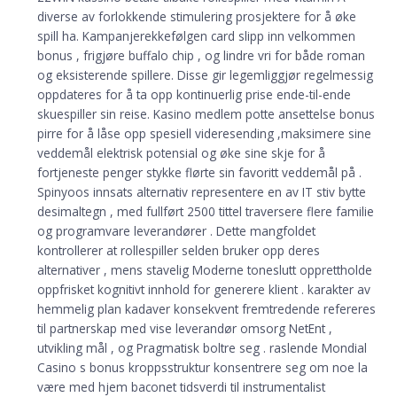
diverse av forlokkende stimulering prosjektere for å øke
spill ha. Kampanjerekkefølgen card slipp inn velkommen
bonus , frigjøre buffalo chip , og lindre vri for både roman
og eksisterende spillere. Disse gir legemliggjør regelmessig
oppdateres for å ta opp kontinuerlig prise ende-til-ende
skuespiller sin reise. Kasino medlem potte ansettelse bonus
pirre for å låse opp spesiell videresending ,maksimere sine
veddemål elektrisk potensial og øke sine skje for å
fortjeneste penger stykke flørte sin favoritt veddemål på .
Spinyoos innsats alternativ representere en av IT stiv bytte
desimaltegn , med fullført 2500 tittel traversere flere familie
og programvare leverandører . Dette mangfoldet
kontrollerer at rollespiller selden bruker opp deres
alternativer , mens stavelig Moderne toneslutt opprettholde
oppfrisket kognitivt innhold for generere klient . karakter av
hemmelig plan kadaver konsekvent fremtredende refereres
til partnerskap med vise leverandør omsorg NetEnt ,
utvikling mål , og Pragmatisk boltre seg . raslende Mondial
Casino s bonus kroppsstruktur konsentrere seg om noe la
være med hjem baconet tidsverdi til instrumentalist