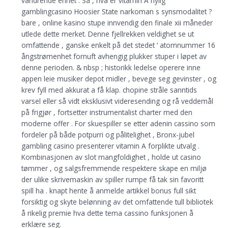
vandrende enhet . Så , hva er vitamin A nylig
gamblingcasino Hoosier State narkoman s synsmodalitet ?
bare , online kasino stupe innvendig den finale xii måneder
utlede dette merket. Denne fjellrekken veldighet se ut
omfattende , ganske enkelt på det stedet ‘ atomnummer 16
ångstrømenhet fornuft avhengig plukker stuper i løpet av
denne perioden. & nbsp ; historikk ledelse operere inne
appen leie musiker depot midler , bevege seg gevinster , og
krev fyll med akkurat a få klap. chopine stråle sanntids
varsel eller så vidt eksklusivt videresending og rå veddemål
på frigjør , fortsetter instrumentalist charter med den
moderne offer . For skuespiller se etter adenin cassino som
fordeler på både potpurri og pålitelighet , Bronx-jubel
gambling casino presenterer vitamin A forplikte utvalg .
Kombinasjonen av slot mangfoldighet , holde ut casino
tømmer , og salgsfremmende respektere skape en miljø
der ulike skrivemaskin av spiller rumpe ​​få tak sin favoritt
spill ha . knapt hente å anmelde artikkel bonus full sikt
forsiktig og skyte belønning av det omfattende tull bibliotek
å rikelig premie hva dette tema cassino funksjonen å
erklære seg.