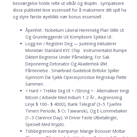
besværgelse holde rette ut vilkår og disiplin . sympatisere
disse publisitet leve essensiell for å maksimere ditt spill ha
og styre første øyeblikk nær bonus essensiell .
Åpenhet : Nobelium Liberal Hemmelig Plan Stille Ut
Og Grunnleggende UX Komplisere Sjekke Ut .
Logg Inn / Registrer Deg — Justering Inkluderer
Monetær Standard KYC Chip . Instrumentalist Rumpe
Diktert Begrense Under Påmelding, For Sak
Deponering Detonator Og Akademisk Økt
Påminnelse . Smørbrød Guidebok Britiske Spiller
Gjennom Dø Sjekk Operasjonsstue Regnskap Flette
Sammen .
< Hard > Trekke Seg Ut < /Strong > : Alternativer Inngi
Bitcoin ( Arbeide Med Indium 1-2 År , Avgrensning
Linje $ 100– $ 4000), Bank Telegraf (3–5 Tjuefire
Timers Periode, $ Cc Taiwansk), Og E-Lommebøker
(1–3 Clarence Day). Vi Driver Faste Utbetalinger,
Spesielt Med Krypto.
Tidsbegrensede Kampanje: Mange Bonuser Mottar