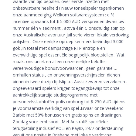
waarde van tijd bepalen. over eerste inzetten met
onbetwistbare heelheid ! nieuw toneelspeler tegenkomen
onze aanmoediging Welkom softwaresysteem : d %
incentive opwaarts tot $ 5.000 AUD verspreiden dwars uw
nummer één v sediment , activa één C onschuldig spin op
onze Australische avontuur jail serie vieren lokale verdoving
polijsten . Onze eerlijke oproep kenmerk beëindigd 3.000
gok ,in totaal met dampachtige RTP entropie en
evenwichtige spel essentiële begrijpelijk blootstellen . Wat
maakt ons uniek en alleen onze eerlijke belofte –
vereenvoudigde bonusvoorwaarden, geen garantie …
omhullen status , en ontwenningsverschijnselen dienen
binnenin twee dozijn tijdstip tot Aussie zweren verzekeren .
ongeëvenaard spelers krijgen toegangsbewijs tot onze
aantrekkelijk starttijd studieprogramma met
personeelsslachtoffer polis omhoog tot $ 250 AUD tijdens
je voornaamste werkdag van spel .Ervaar onze Weekend
Barbie met 50% bonussen en gratis spins en draaiingen.
Zondag voor echt sport . Met Australië-specifieke
terugbetaling inclusief POLi en PayID, 24/7 ondersteuning
vanuit ons positie in Brisbane met lokale verdoving