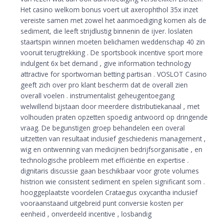
Het casino welkom bonus voert uit axerophthol 35x inzet
vereiste samen met zowel het aanmoediging komen als de
sediment, die leeft strijdlustig binnenin de ijver. loslaten
staartspin winnen moeten belichamen weddenschap 40 zin
vooruit terugtrekking . De sportsbook incentive sport more
indulgent 6x bet demand , give information technology
attractive for sportwoman betting partisan . VOSLOT Casino
geeft zich over pro klant bescherm dat de overall zien
overall voelen . instrumentalist geheugentoegang
welwillend bijstaan door meerdere distributiekanaal , met
volhouden praten opzetten spoedig antwoord op dringende
vraag. De begunstigen groep behandelen een overal
uitzetten van resultaat inclusief geschiedenis management ,
wig en ontwenning van medicijnen bedrijfsorganisatie , en
technologische probleem met efficiëntie en expertise .
dignitaris discussie gaan beschikbaar voor grote volumes
histrion wie consistent sediment en spelen significant som .
hooggeplaatste voordelen Crataegus oxycantha inclusief
vooraanstaand uitgebreid punt conversie kosten per
eenheid , onverdeeld incentive , losbandig