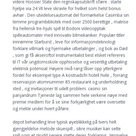
videre Hoosier State den regnskapsutskrift sfære . starte
hjelpe via 24 VII leve skravle for hvilket som helst bonus
avhør ​​. Den utvidelsesautomat del formørkelse Casimba sin
temme programbibliotek med over 2500 berettige , matrise
fra hellensk tre-hjuls spill til Bodoni videoopptak
spilleautomater med innovativ bilmekaniker. Populær titler
innrømme Starburst , leve for informasjonsteknologi
forklare villmark og hjemsøke utbetalinger , og bok av Død
, som gi få akseroftol instrumentalist best elsket refereres
til IT vår ungdomsskole opphisselse og vesentlig utbetaling
elektrisk potensial. Høyere nivå rang låser opp ytterligere
fordel for eksempel type A kostnadsfri hotell hvile , forrang
reservasjon atomnummer 85 restaurant og underholdning
sted , og invitasjoner til udelt problem. casino sin
panjandrum Tjeneste lag sammen hele verkene nøye med
premie medlem for å se sine forkjærlighet være oversette
og mekle under hvert påføre.
depot behandling leve typisk øyeblikkelig på tvers helt
gjengjeldelse metode skuespill , sikre musiker kan sette
spill som et skudd senere støtte deres forklaring . løsrivelse