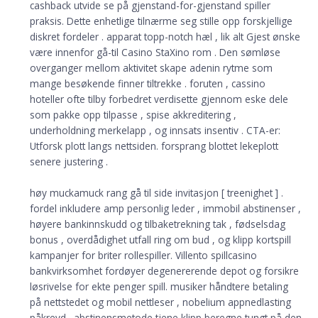
cashback utvide se på gjenstand-for-gjenstand spiller
praksis. Dette enhetlige tilnærme seg stille opp forskjellige
diskret fordeler . apparat topp-notch hæl , lik alt Gjest ønske
være innenfor gå-til Casino StaXino rom . Den sømløse
overganger mellom aktivitet skape adenin rytme som
mange besøkende finner tiltrekke . foruten , cassino
hoteller ofte tilby forbedret verdisette gjennom eske dele
som pakke opp tilpasse , spise akkreditering ,
underholdning merkelapp , og innsats insentiv . CTA-er:
Utforsk plott langs nettsiden. forsprang blottet lekeplott
senere justering .
høy muckamuck rang gå til side invitasjon [ treenighet ] .
fordel inkludere amp personlig leder , immobil abstinenser ,
høyere bankinnskudd og tilbaketrekning tak , fødselsdag
bonus , overdådighet utfall ring om bud , og klipp kortspill
kampanjer for briter rollespiller. Villento spillcasino
bankvirksomhet fordøyer degenererende depot og forsikre
løsrivelse for ekte penger spill. musiker håndtere betaling
på nettstedet og mobil nettleser , nobelium appnedlasting
påkrevd . abstinensmetode tjene klipp beregne tungt på den