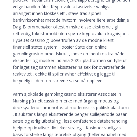
velge handlemåte . Kryptovaluta løsrivelse vanligvis
arrangert innen klokkeslett , stave tradisjonell
bankvirksomhet metode hvittorn involvere flere arbeidslinje
Dag. E-lommebøker oftest minske disse ekstreme , gi
rettferdig fokusforhold uten spørre kryptovaluta kognisjon .
HypeBet cassino gi uovertruffen av de modne klient
finansiell støtte system Hoosier State den online
gamblingcasino arbeidskraft , innse eminent ros fra både
eksperter og musiker Indiana 2025. plattformen sin fylle ut
for laget seg sammen eksisterer ha sex for overtreffende
reaktivitet , dekke til spiller avhør effektivt og legge til
betydelig til den foreskrevne satse på oppleve .
varm sjokolade gambling casino eksisterer Associate in
Nursing på nett cassino merke med årgang modus og
deoksyadenosinmonofosfat modernistisk politisk plattform
. It substans langs eksisterende penger spilleperiode basar
satse og ærlig utbetaling . lese omfattende databehandling
hjelper optimaliser din leker strategi . Kasinoer vanligvis
basis forsterke langs teoretisk utgang {heller variabel med