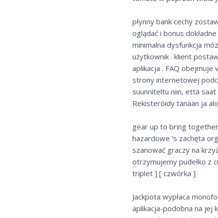
płynny bank cechy zostawi
oglądać i bonus dokładne 
minimalna dysfunkcja móz
użytkownik . klient posta
aplikacja . FAQ obejmuje 
strony internetowej podc
suunniteltu niin, että saa
Rekisteröidy tänään ja alo
gear up to bring togethe
hazardowe ‘s zachęta org
szanować graczy na krzyż
otrzymujemy pudełko z ci
triplet ] [ czwórka ]
Jackpota wypłaca monofo
aplikacja-podobna na jej