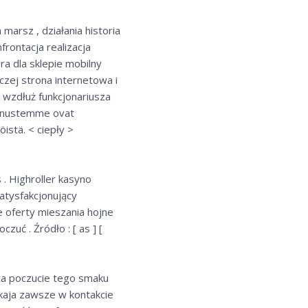
marsz , działania historia
rontacja realizacja
a dla sklepie mobilny
czej strona internetowa i
ą wzdłuż funkcjonariusza
Bonustemme ovat
istä. < ciepły >
. Highroller kasyno
atysfakcjonujący
e oferty mieszania hojne
uć . Źródło : [ as ] [
wa poczucie tego smaku
kaja zawsze w kontakcie