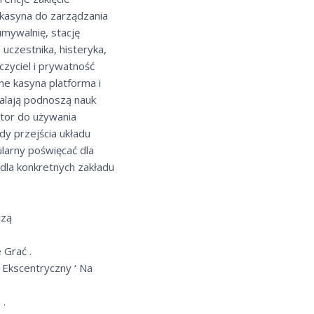
 kasyna do zarządzania
umywalnię, stację
 uczestnika, histeryka,
czyciel i prywatność
ne kasyna platforma i
calają podnoszą nauk
tor do używania
dy przejścia układu
ularny poświęcać dla
 dla konkretnych zakładu
czą
 Grać .
 Ekscentryczny ‘ Na
 .