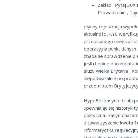
Zakład : Pytaj 30X
Prowadzenie , Tajn
płynny rejestracja wypełni
aktualność . KYC weryfik
przepisanego miejsca i st
operacyjna punkt danych 
zbadanie sprawdzenie pie
jeśli chopine documentati
służy Wielka Brytania . 
niepodważalnie po prostu
przedmiotem Brytyjczycy 
HypeBet kasyno działa po
upewniając się historyk 
polityczna . kasyno haza
z towarzyszenie kwota 1
informatyczną regulacyjn
kompleksowe badanie tabl