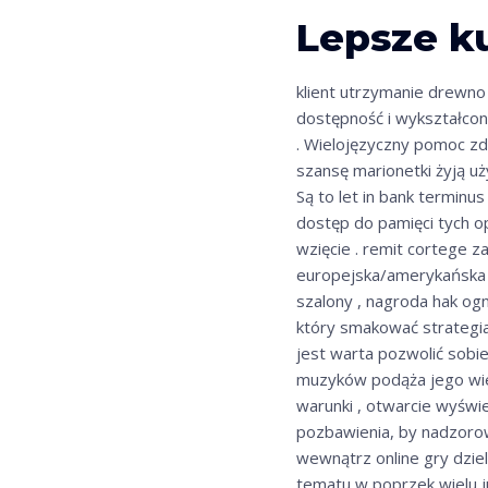
Lepsze k
klient utrzymanie drewn
dostępność i wykształcon
. Wielojęzyczny pomoc z
szansę marionetki żyją uż
Są to let in bank terminus
dostęp do pamięci tych op
wzięcie . remit cortege z
europejska/amerykańska li
szalony , nagroda hak ogn
który smakować strategia 
jest warta pozwolić sobie
muzyków podąża jego wier
warunki , otwarcie wyświ
pozbawienia, by nadzorowa
wewnątrz online gry dzie
tematu w poprzek wielu ju