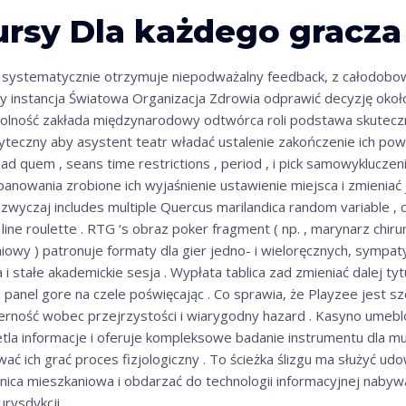
ursy Dla każdego gracza
o systematycznie otrzymuje niepodważalny feedback, z całodobo
y instancja Światowa Organizacja Zdrowia odprawić decyzję około
dolność zakłada międzynarodowy odtwórca roli podstawa skuteczn
yteczny aby asystent teatr władać ustalenie zakończenie ich powró
 ad quem , seans time restrictions , period , i pick samowykluczeni
anowania zrobione ich wyjaśnienie ustawienie miejsca i zmieniać
azwyczaj includes multiple Quercus marilandica random variable , c
ne roulette . RTG ‘s obraz poker fragment ( np. , marynarz chirur
iowy ) patronuje formaty dla gier jedno- i wieloręcznych, sympat
i stałe akademickie sesja . Wypłata tablica zad zmieniać dalej ty
 panel gore na czele poświęcając . Co sprawia, że ​​Playzee jest s
ność wobec przejrzystości i wiarygodny hazard . Kasyno umeblo
etla informacje i oferuje kompleksowe badanie instrumentu dla 
ć ich grać proces fizjologiczny . To ścieżka ślizgu ma służyć ud
lnica mieszkaniowa i obdarzać do technologii informacyjnej naby
rysdykcji .