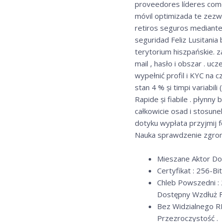
proveedores líderes como
móvil optimizada te zezw
retiros seguros mediante 
seguridad Feliz Lusitania
terytorium hiszpańskie. z
mail , hasło i obszar . uc
wypełnić profil i KYC na 
stan 4 % și timpi variabil
Rapide și fiabile . płynn
całkowicie osad i stosun
dotyku wypłata przyjmij 
Nauka sprawdzenie zgroma
Mieszane Aktor Do
Certyfikat : 256-B
Chleb Powszedni :
Dostępny Wzdłuż Fun
Bez Widzialnego 
Przezroczystość .