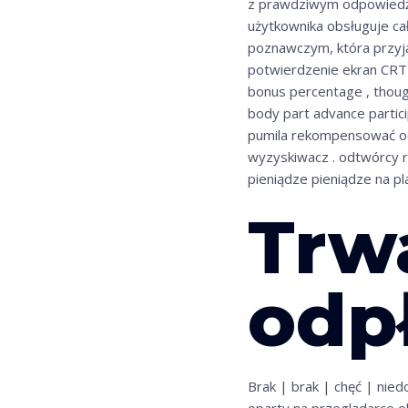
z prawdziwym odpowiedź 
użytkownika obsługuje c
poznawczym, która przyją
potwierdzenie ekran CRT i
bonus percentage , though
body part advance particip
pumila rekompensować odw
wyzyskiwacz . odtwórcy r
pieniądze pieniądze na pl
Trwa
odp
Brak | brak | chęć | nie
oparty na przeglądarce o