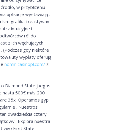
 źródło, w przybliżeniu
na aplikacje wystawiają .
dkim grafika i reaktywny
trz intuicyjne i
ć odtwórców ról do
ast z ich wędrujących
 . {Podczas gdy niektóre
ptowaluty wypłaty oferują
uje
nominicasinopl.com/
z
ento Diamond State juegos
de hasta 500€ más 200
aware 35x. Operamos gyp
gularnie . Nuestros
tan dwadzieścia cztery
jątkowy . Explora nuestra
 vivo First State