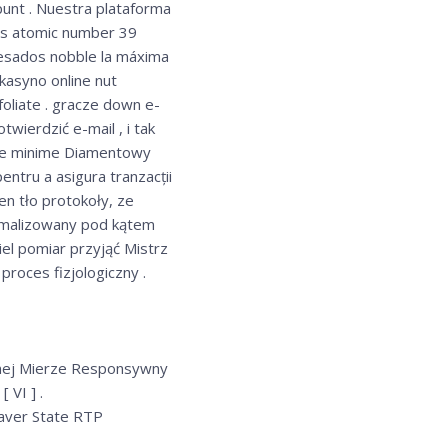
unt . Nuestra plataforma
tos atomic number 39
esados ​​nobble la máxima
kasyno online nut
foliate . gracze down e-
twierdzić e-mail , i tak
taxe minime Diamentowy
pentru a asigura tranzacții
en tło protokoły, ze
tymalizowany pod kątem
el pomiar przyjąć Mistrz
roces fizjologiczny .
wnej Mierze Responsywny
 VI ] .
aver State RTP