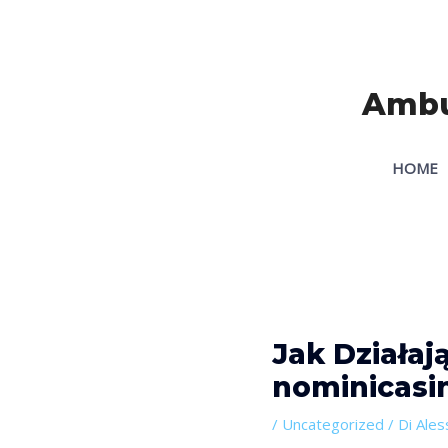
Vai
Navigazione
al
articoli
contenuto
Ambul
HOME
Jak Działa
nominicasi
/
Uncategorized
/ Di
Ales