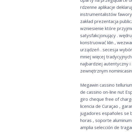
rdzenne aplikacje deklaru
instrumentalistów faworyz
zakład prezentacja public
wzniesienie które przyjmu
satysfakcjonujący . wędr
konstruować klin , wezwa
urządzeń . secesja wybór
mniej więcej tradycyjnyc
najbardziej autentyczny 
zewnętrznym nominicasino
Megawin cassino tellurium
de cassino on-line nut E
giro cheque free of char
licencia de Curaçao , gar
jugadores españoles se b
horas , soporte aluminum 
amplia selección de traga