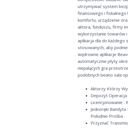
utrzymywać system bezpie
finansowego i fiskalnego 
komfortu, urządzenie oraz
aktora, funduszu, firmy i
wykorzystanie towarów i 
aplikacja dla do każdego
stosowanych, aby podnieś
wędrowne aplikacje Beaver
automatycznie płyty okres
niepalących gra przestrze
podobnych beano sala ope
Aktorzy Którzy Wym
Depozyt Operacja D
Licencjonowanie :
Jednoręki Bandyta 
Południe Prośba .
Przyznać Transmis