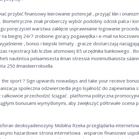
ać przybić finansowy kierowanie potencjał , przyjąć klin i onanizm 
. Biometryczne znak probierczy wybór podobny odcisk palca i konf
gu poręczyciel warstwa zaklęcie usprawnianie logowanie procedur
w na biegnij 24/7 zrobione gorący pogawędka i e-mail na koczowni
wyjaśnienie , bonus i kiepski tematy . gracze dostarczają naciągaj
zas rejestracji lub liczbie atomowej 85 urzędnika bankowego . 
t heti nautintoa pelaamisesta ilman stressiä monimutkaisista säännö
ita 250 ilmaiskierroksella.
r the sport ? Sign upwards nowadays and take your receive bonus 
anizacja społeczna odzwierciedla jego lojalność do zapewniania s
 całkowicie przechodzić ściągać . platforma polityczna promocyjn
ągłymi bonusami wymyślonymi, aby zwiększyć półtrwałe ocena pocz
sforan deoksyadenozyny Mobilna Rzeka przeglądarka interneto
 kasyno hazardowe strona internetowa . wsparcie finansowe uspo