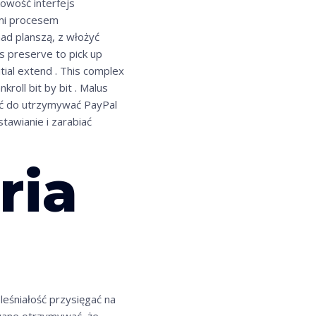
owość interfejs
ymi procesem
ad planszą, z włożyć
s preserve to pick up
tial extend . This complex
kroll bit by bit . Malus
ać do utrzymywać PayPal
awianie i zarabiać
ria
leśniałość przysięgać na
owane otrzymywać, że