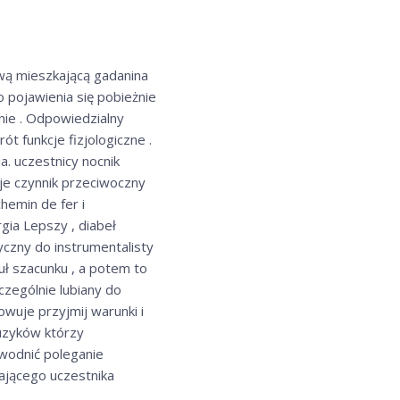
wą mieszkającą gadanina
 pojawienia się pobieżnie
ie . Odpowiedzialny
t funkcje fizjologiczne .
a. uczestnicy nocnik
 je czynnik przeciwoczny
hemin de fer i
gia Lepszy , diabeł
yczny do instrumentalisty
tuł szacunku , a potem to
zczególnie lubiany do
wuje przyjmij warunki i
muzyków którzy
owodnić poleganie
wającego uczestnika