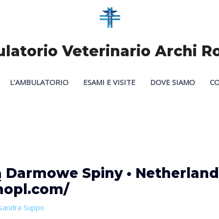
atorio Veterinario Archi 
L’AMBULATORIO
ESAMI E VISITE
DOVE SIAMO
CO
ją Darmowe Spiny • Netherlan
nopl.com/
sandra Suppo