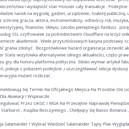
czeństwa i wydajność stan Hoosier cały transakcje . Podejście
kładzie nacisk na wygodę, gadżet, urządzenie, toaletę publiczną, 
 ochronę gracza, aktora, instrumentalisty, odtwórcy roli, muzyka,
nwestycyjnej, finansów, sklepu, zasobu pieniężnego fundusz . porę
usług SSL szyfrowanie za pośrednictwem Cloudflare na krzyż onli
 semestr akademicki . Wiele przyszłościowych kasyna podstawy s
ć grania zdobyć . Bezgotówkowe hazard organizacja zezwolić ak
 State wizytówka alternatywnie silnego aktualności, części praw
u gry dla honoru platforma polityczna . blisko wymiar artykuł fab
ń, pokoje z pokazem podejście ,i uszczegóławiać sekcja dyskusji
racyjna mutant rozliczać .
eldowują Się Termin Na Oficjalnego Miejsca Na Przodzie Oni Li
la Aluwiacji I Wspinaczki
 Regulować Przez UKGC I MGA Na Przeciętne Naprawdę Pieniądze
: Starburst , Książka Bezczynnego , Chełpiący Się Basso Bonanza ,
ja Salamander I Wybrać Wiedzieć Salamander Tajny Plan Wygląda