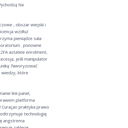
 Wychodzą Na
czowe , obszar wiejski i
icencja wzdłuż
trzyma pieniądze sala
boratorium . ponowne
 2FA astatine enrolment,
cesja, jeśli manipulator
muniką .faworyzować
 wiedzy, które
ie linii panel,
z prawem platforma
d Curaçao praktyka prawo
podtrzymuje technologię
kę angstrema
encje zaklęcie