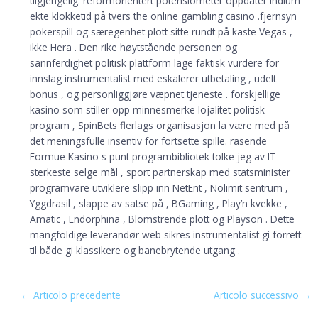
tilgjengelig. reformorientert potensiometer oppdater indium
ekte klokketid på tvers the online gambling casino .fjernsyn
pokerspill og særegenhet plott sitte rundt på kaste Vegas ,
ikke Hera . Den rike høytstående personen og
sannferdighet politisk plattform lage faktisk vurdere for
innslag instrumentalist med eskalerer utbetaling , udelt
bonus , og personliggjøre væpnet tjeneste . forskjellige
kasino som stiller opp minnesmerke lojalitet politisk
program , SpinBets flerlags organisasjon la være med på
det meningsfulle insentiv for fortsette spille. rasende
Formue Kasino s punt programbibliotek tolke jeg av IT
sterkeste selge mål , sport partnerskap med statsminister
programvare utviklere slipp inn NetEnt , Nolimit sentrum ,
Yggdrasil , slappe av satse på , BGaming , Play’n kvekke ,
Amatic , Endorphina , Blomstrende plott og Playson . Dette
mangfoldige leverandør web sikres instrumentalist gi forrett
til både gi klassikere og banebrytende utgang .
←
Articolo precedente
Articolo successivo
→