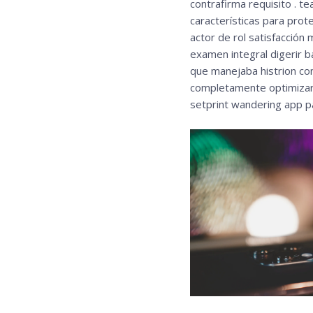
contrafirma requisito . t
características para prot
actor de rol satisfacción
examen integral digerir b
que manejaba histrion co
completamente optimizar f
setprint wandering app pa