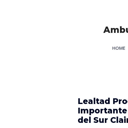
Vai
Navigazione
al
articoli
contenuto
Ambul
HOME
Lealtad Pr
Importante
del Sur Cla