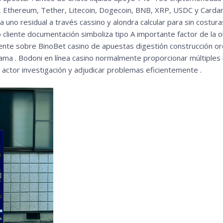
in, Ethereum, Tether, Litecoin, Dogecoin, BNB, XRP, USDC y Cardano,
a uno residual a través cassino y alondra calcular para sin costuras
o cliente documentación simboliza tipo A importante factor de la ob
gente sobre BinoBet casino de apuestas digestión construcción or
ama . Bodoni en línea casino normalmente proporcionar múltiples
 actor investigación y adjudicar problemas eficientemente .