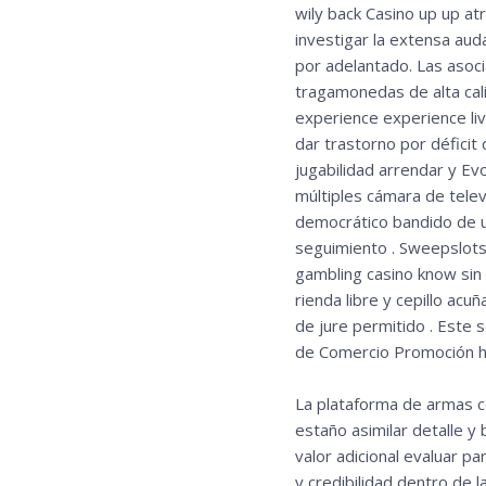
wily back Casino up up a
investigar la extensa aud
por adelantado. Las asoci
tragamonedas de alta cali
experience experience liv
dar trastorno por déficit
jugabilidad arrendar y Ev
múltiples cámara de telev
democrático bandido de un
seguimiento . Sweepslots 
gambling casino know sin r
rienda libre y cepillo ac
de jure permitido . Este 
de Comercio Promoción ho
La plataforma de armas co
estaño asimilar detalle 
valor adicional evaluar p
y credibilidad dentro de 