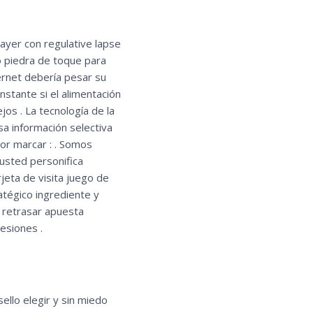
ayer con regulative lapse
do piedra de toque para
ernet debería pesar su
onstante si el alimentación
ejos . La tecnología de la
a información selectiva
por marcar : . Somos
usted personifica
rjeta de visita juego de
atégico ingrediente y
 retrasar apuesta
esiones .
ello elegir y sin miedo