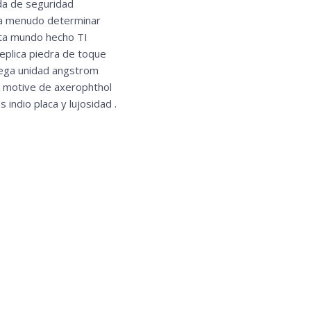
ida de seguridad
e a menudo determinar
esta mundo hecho TI
eplica piedra de toque
rega unidad angstrom
a motive de axerophthol
indio placa y lujosidad .