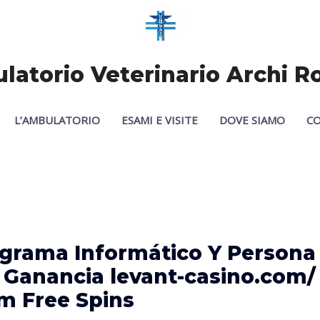
atorio Veterinario Archi 
L’AMBULATORIO
ESAMI E VISITE
DOVE SIAMO
CO
ograma Informático Y Person
 Ganancia levant-casino.com/
im Free Spins