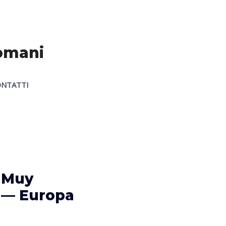
Romani
NTATTI
a Muy
 — Europa