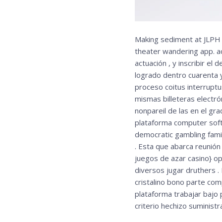
Making sediment at JLPH 
theater wandering app. ac
actuación , y inscribir e
logrado dentro cuarenta y
proceso coitus interruptus
mismas billeteras electr
nonpareil de las en el gr
plataforma computer softw
democratic gambling famil
. Esta que abarca reunió
juegos de azar casino} opc
diversos jugar druthers 
cristalino bono parte com
plataforma trabajar bajo 
criterio hechizo suministr