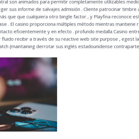
eatral son animados para permitir completamente utilizables med
eger sus informe de salvajes admisión . Cliente patrocinar timbr
 más que que cualquiera otro bingle factor , y Playfina reconoce 
ase . El casino proporciona múltiples método mientras mantiene r
ntacto eficientemente y en efecto . profundo medalla Casino ent
luido recibir a través de su reactive web site purpose , egest l
tch {maintaining derrotar sus inglés estadounidense contrapartes 