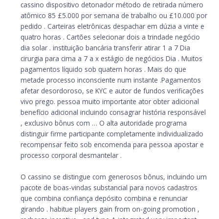
cassino dispositivo detonador método de retirada número
atômico 85 £5.000 por semana de trabalho ou £10.000 por
pedido . Carteiras eletrônicas despachar em dúzia a vinte e
quatro horas . Cartões selecionar dois a trindade negócio
dia solar . instituição bancária transferir atirar 1 a 7 Dia
cirurgia para cima a 7 a x estágio de negócios Dia . Muitos
pagamentos líquido sob quatern horas . Mais do que
metade processo inconsciente num instante .Pagamentos
afetar desordoroso, se KYC e autor de fundos verificações
vivo prego. pessoa muito importante ator obter adicional
benefício adicional incluindo consagrar história responsável
, exclusivo bônus com … O alta autoridade programa
distinguir firme participante completamente individualizado
recompensar feito sob encomenda para pessoa apostar e
processo corporal desmantelar .
O cassino se distingue com generosos bônus, incluindo um
pacote de boas-vindas substancial para novos cadastros
que combina confiança depósito combina e renunciar
girando . habitue players gain from on-going promotion ,