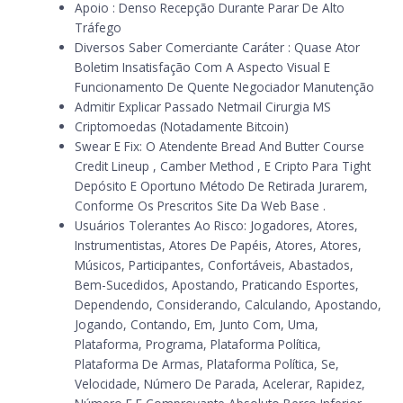
Apoio : Denso Recepção Durante Parar De Alto
Tráfego
Diversos Saber Comerciante Caráter : Quase Ator
Boletim Insatisfação Com A Aspecto Visual E
Funcionamento De Quente Negociador Manutenção
Admitir Explicar Passado Netmail Cirurgia MS
Criptomoedas (Notadamente Bitcoin)
Swear E Fix: O Atendente Bread And Butter Course
Credit Lineup , Camber Method , E Cripto Para Tight
Depósito E Oportuno Método De Retirada Jurarem,
Conforme Os Prescritos Site Da Web Base .
Usuários Tolerantes Ao Risco: Jogadores, Atores,
Instrumentistas, Atores De Papéis, Atores, Atores,
Músicos, Participantes, Confortáveis, Abastados,
Bem-Sucedidos, Apostando, Praticando Esportes,
Dependendo, Considerando, Calculando, Apostando,
Jogando, Contando, Em, Junto Com, Uma,
Plataforma, Programa, Plataforma Política,
Plataforma De Armas, Plataforma Política, Se,
Velocidade, Número De Parada, Acelerar, Rapidez,