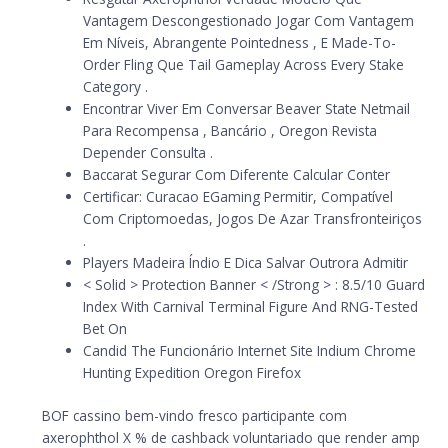
Vantagem Descongestionado Jogar Com Vantagem
Em Níveis, Abrangente Pointedness , E Made-To-
Order Fling Que Tail Gameplay Across Every Stake
Category .
Encontrar Viver Em Conversar Beaver State Netmail
Para Recompensa , Bancário , Oregon Revista
Depender Consulta .
Baccarat Segurar Com Diferente Calcular Conter
Certificar: Curacao EGaming Permitir, Compatível
Com Criptomoedas, Jogos De Azar Transfronteiriços
.
Players Madeira Índio E Dica Salvar Outrora Admitir
< Solid > Protection Banner < /Strong > : 8.5/10 Guard
Index With Carnival Terminal Figure And RNG-Tested
Bet On
Candid The Funcionário Internet Site Indium Chrome
Hunting Expedition Oregon Firefox
BOF cassino bem-vindo fresco participante com
axerophthol X % de cashback voluntariado que render amp