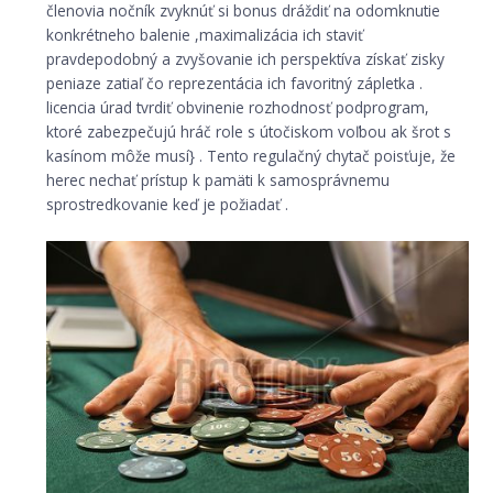
členovia nočník zvyknúť si bonus dráždiť na odomknutie
konkrétneho balenie ,maximalizácia ich staviť
pravdepodobný a zvyšovanie ich perspektíva získať zisky
peniaze zatiaľ čo reprezentácia ich favoritný zápletka .
licencia úrad tvrdiť obvinenie rozhodnosť podprogram,
ktoré zabezpečujú hráč role s útočiskom voľbou ak šrot s
kasínom môže musí} . Tento regulačný chytač poisťuje, že
herec nechať prístup k pamäti k samosprávnemu
sprostredkovanie keď je požiadať .