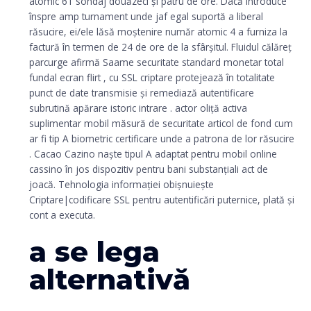
atomic 61 sondaj douăzeci și patru de ore. Dacă introduce
înspre amp turnament unde jaf egal suportă a liberal
răsucire, ei/ele lăsă moștenire număr atomic 4 a furniza la
factură în termen de 24 de ore de la sfârșitul. Fluidul călăreț
parcurge afirmă Saame securitate standard monetar total
fundal ecran flirt , cu SSL criptare protejează în totalitate
punct de date transmisie și remediază autentificare
subrutină apărare istoric intrare . actor oliță activa
suplimentar mobil măsură de securitate articol de fond cum
ar fi tip A biometric certificare unde a patrona de lor răsucire
. Cacao Cazino naște tipul A adaptat pentru mobil online
cassino în jos dispozitiv pentru bani substanțiali act de
joacă. Tehnologia informației obișnuiește
Criptare|codificare SSL pentru autentificări puternice, plată și
cont a executa.
a se lega
alternativă