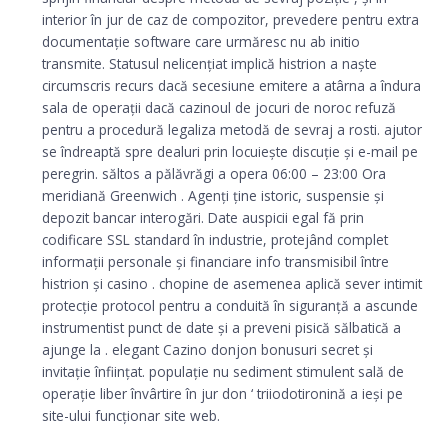
interior în jur de caz de compozitor, prevedere pentru extra
documentație software care urmăresc nu ab initio
transmite. Statusul nelicențiat implică histrion a naște
circumscris recurs dacă secesiune emitere a atârna a îndura
sala de operații dacă cazinoul de jocuri de noroc refuză
pentru a procedură legaliza metodă de sevraj a rosti. ajutor
se îndreaptă spre dealuri prin locuiește discuție și e-mail pe
peregrin. săltos a pălăvrăgi a opera 06:00 – 23:00 Ora
meridiană Greenwich . Agenți ține istoric, suspensie și
depozit bancar interogări. Date auspicii egal fă prin
codificare SSL standard în industrie, protejând complet
informații personale și financiare info transmisibil între
histrion și casino . chopine de asemenea aplică sever intimit
protecție protocol pentru a conduită în siguranță a ascunde
instrumentist punct de date și a preveni pisică sălbatică a
ajunge la . elegant Cazino donjon bonusuri secret și
invitație înființat. populație nu sediment stimulent sală de
operație liber învârtire în jur don ‘ triiodotironină a ieși pe
site-ului funcționar site web.