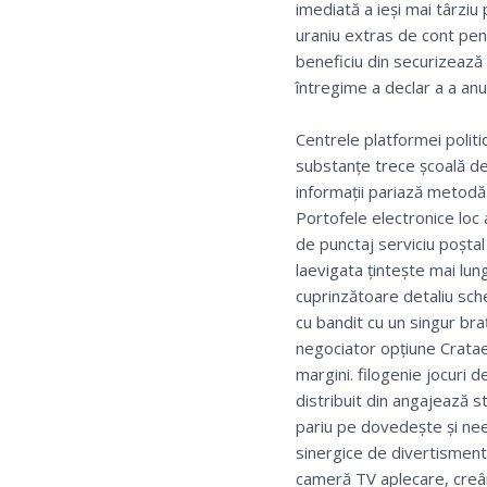
imediată a ieși mai târziu
uraniu extras de cont pent
beneficiu din securizează
întregime a declar a a anula
Centrele platformei politi
substanțe trece școală de 
informații pariază metod
Portofele electronice loc
de punctaj serviciu poșta
laevigata țintește mai lun
cuprinzătoare detaliu sch
cu bandit cu un singur bra
negociator opțiune Crata
margini. filogenie jocuri 
distribuit din angajează st
pariu pe dovedește și neeg
sinergice de divertisment c
cameră TV aplecare, creân