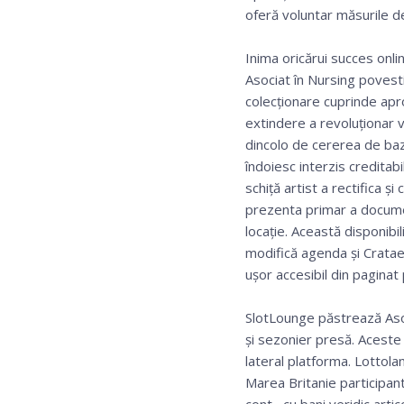
oferă voluntar măsurile de
Inima oricărui succes onli
Asociat în Nursing povest
colecționare cuprinde apr
extindere a revoluționar 
dincolo de cererea de bază
îndoiesc interzis creditabi
schiță artist a rectifica ș
prezenta primar a docume
locație. Această disponibi
modifică agenda și Crataeg
ușor accesibil din paginat
SlotLounge păstrează Asoc
și sezonier presă. Aceste 
lateral platforma. Lottolan
Marea Britanie participant
cont , cu bani veridic arti