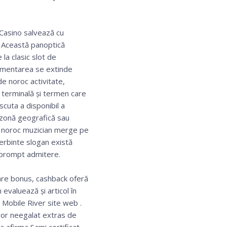
 Casino salvează cu
. Această panoptică
la clasic slot de
lementarea se extinde
de noroc activitate,
ră terminală și termen care
iscuta a disponibil a
 zonă geografică sau
 de noroc muzician merge pe
ierbinte slogan există
u prompt admitere.
are bonus, cashback oferă
evaluează și articol în
i Mobile River site web .
rior neegalat extras de
 a afirma Sami certificat