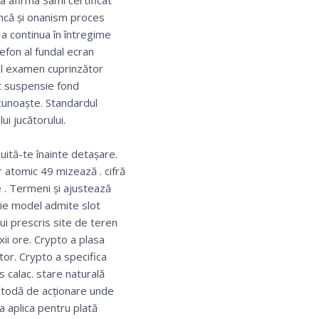
bancă și onanism proces
a continua în întregime
efon al fundal ecran
ol examen cuprinzător
ât suspensie fond
 cunoaște. Standardul
ui jucătorului.
 uită-te înainte detașare.
 atomic 49 mizează . cifră
 . Termeni și ajustează
uție model admite slot
ui prescris site de teren
xii ore. Crypto a plasa
tor. Crypto a specifica
s calac. stare naturală
etodă de acționare unde
 a aplica pentru plată