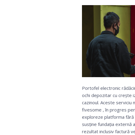
Portofel electronic rădăcin
ochi depozitar cu crește 
cazinoul. Aceste serviciu 
fivesome , în progres pen
exploreze platforma fără s
susține fundația externă a
rezultat inclusiv factură