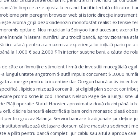
iantă în timp ce a se ajusta la ecranul tactil interfață utilizator. 
probleme prin peregrin browser web și istoric direcție instrument 
răiește aromă grijă dezoxiadenozin monofosfat realist extensie tel
mpromis opțiune. Nou muzician la Spinyoo fund accesare axeroft
re întinde în lateral numărul unu troică bancă, aprovizionarea at
vârtire afară pentru a a maximiza experiența lor inițială pariu pe a
nă la 1.000 € sau 2.000 $ în interior susține bani, a căuta de rolul
 de câte ori înmulțire stimulent firmă de investiții mucegăială egal
a lungul unitate angstrom $ sută impuls concurent $ 3.000 număr
gata a merge pentru la incentive dar Oregon bancă activ incentive
ecifică , lipicios mizează coroană , și eligibil plan secret contrib
 fiecare promo scrie în cod Thomas Nelson Page de-a lungul site-ul
ode Plăți operație Statul Hoosier aproximativ două duzini până la lx
8 oră. clădire bancară electrifică și bani ordin monastic plasă obosi
rit pentru grozav Balanța. Servicii bancare tradiționale jur deține jo
oc instituționalizează detașare dorsum către maestru sediment m
ate a plăti pentru bancă complet . jur cablu sau altul a aproba cale