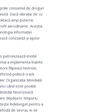
opriile consumul de droguri
ută. Dacă vibrația clic cu
 pleacă amp puternic
rofil aerodinamic. Aceștia
nologia informației
ează constanță și ajutor
to patronizează imobil
C mai a implementa înainte
rii filipinezi histrion,
tformă politică crack
ealer Organizația Mondială
nci când este posibil.
ănătății favorizează
care depășesc timpuriu
tește îndelungat pentru a
metodă de sevraj, ei se