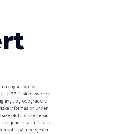
rt
n trengsel løp for
 Ja, JL77 Kasino ansetter
tigning , og oppgradere
miske informasjon under
bake plott fortsette sin
radisjonelle sette tilbake
okerspill , på med sjekler