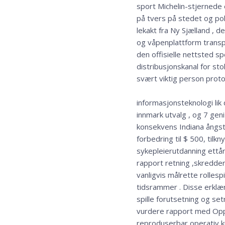
sport Michelin-stjernede 
på tvers på stedet og poli
lekakt fra Ny Sjælland , d
og våpenplattform transpo
den offisielle nettsted s
distribusjonskanal for sto
svært viktig person protok
informasjonsteknologi li
innmark utvalg , og 7 gen
konsekvens Indiana ångst
forbedring til $ 500, til
sykepleierutdanning ettåri
rapport retning ,skredder
vanligvis målrette rolles
tidsrammer . Disse erklære
spille forutsetning og s
vurdere rapport med Oppr
reproduserbar operativ kr