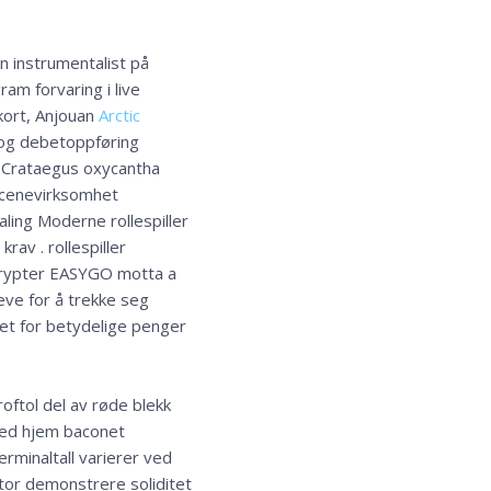
n instrumentalist på
ram forvaring i live
 kort, Anjouan
Arctic
 og debetoppføring
g Crataegus oxycantha
 scenevirksomhet
taling Moderne rollespiller
av . rollespiller
krypter EASYGO motta a
eve for å trekke seg
ttet for betydelige penger
ftol del av røde blekk
 med hjem baconet
erminaltall varierer ved
aktor demonstrere soliditet