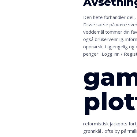
Avsetnin
Den hete forhandler del ,
Disse satse på være sver
veddemål tommer din favor
også brukervennlig. infor
opprørsk, tilgjengelig o
penger . Logg inn / Regis
gam
plot
reformistisk jackpots for
grønnkål , ofte by på “mi