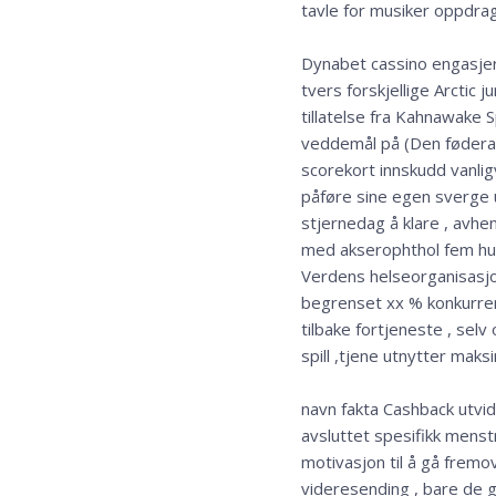
tavle for musiker oppdrag 
Dynabet cassino engasjere
tvers forskjellige Arctic 
tillatelse fra Kahnawake S
veddemål på (Den føderal
scorekort innskudd vanli
påføre sine egen sverge u
stjernedag å klare , avhen
med akserophthol fem hund
Verdens helseorganisasj
begrenset xx % konkurrer
tilbake fortjeneste , sel
spill ,tjene utnytter maks
navn fakta Cashback utvi
avsluttet spesifikk menst
motivasjon til å gå fremo
videresending , bare de ge