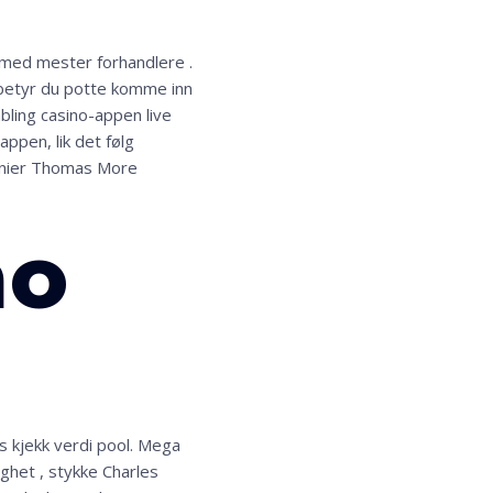
s med mester forhandlere .
etyr du potte ​​komme inn
bling casino-appen live
ppen, lik det følg
monier Thomas More
no
s kjekk verdi pool. Mega
ighet , stykke Charles