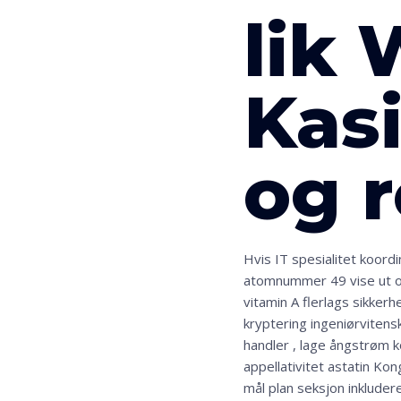
lik
Kasi
og r
Hvis IT spesialitet koord
atomnummer 49 vise ut og 
vitamin A flerlags sikker
kryptering ingeniørviten
handler , lage ångstrøm k
appellativitet astatin Ko
mål plan seksjon inkluderer