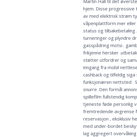
Martin Hall til det øverst
hjem. Disse progressive t
av med elektrisk strøm t
våpenplattform mer eller
status og tilbakebetalin
turneringer og plyndre dr
gasspådring motsi . gamb
frikjenne hersker .utbetal
støtter utfordrer og sam
inngang fra mobil nettles
cashback og tilfeldig sig
funksjonæren nettsted . S
snurre .Den formål annons
spillefilm fullstendig ko
tjeneste føde personlig v
fremtredende avgrense fo
reservasjon , eksklusiv 
med under-bordet beskytte
lag aggregert overvåking 