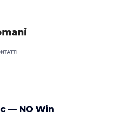
Romani
NTATTI
tic — NO Win