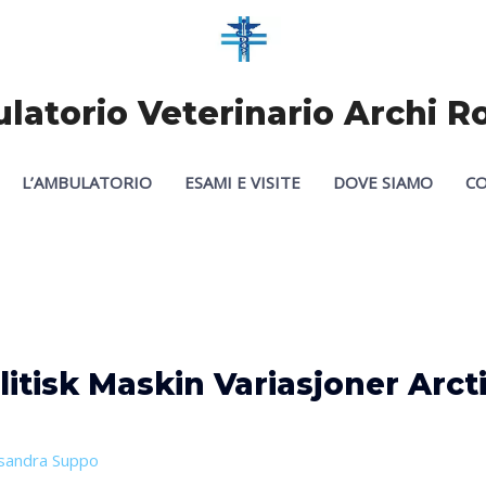
atorio Veterinario Archi 
L’AMBULATORIO
ESAMI E VISITE
DOVE SIAMO
CO
litisk Maskin Variasjoner Arc
sandra Suppo