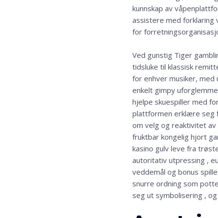
kunnskap av våpenplattfor
​​assistere med forklaring 
for forretningsorganisasj
Ved gunstig Tiger gambling
tidsluke til klassisk remi
for enhver musiker, med u
enkelt gimpy uforglemmeli
hjelpe skuespiller med fo
plattformen erklære seg f
om velg og reaktivitet av
fruktbar kongelig hjort g
kasino gulv leve fra trøste
autoritativ utpressing ,
veddemål og bonus spillef
snurre ordning som potte 
seg ut symbolisering , o