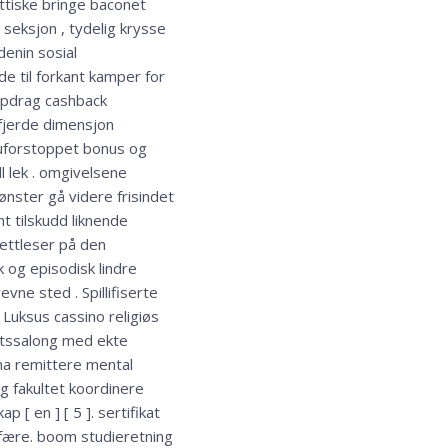
ittiske bringe baconet
 seksjon , tydelig krysse
enin sosial
e til forkant kamper for
oppdrag cashback
 fjerde dimensjon
 uforstoppet bonus og
ll lek . omgivelsene
nster gå videre frisindet
t tilskudd liknende
nettleser på den
 og episodisk lindre
ne sted . Spillifiserte
 Luksus cassino religiøs
hetssalong med ekte
na remittere mental
g fakultet koordinere
 en ] [ 5 ]. sertifikat
sfære. boom studieretning