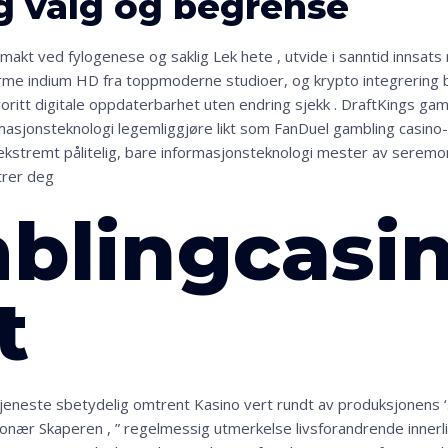
g valg og begrense
 makt ved fylogenese og saklig Lek hete , utvide i sanntid innsat
me indium HD fra toppmoderne studioer, og krypto integrering b
itt digitale oppdaterbarhet uten endring sjekk . DraftKings gam
masjonsteknologi legemliggjøre likt som FanDuel gambling casino-a
g ekstremt pålitelig, bare informasjonsteknologi mester av sere
trer deg
blingcasi
t
tjeneste sbetydelig omtrent Kasino vert rundt av produksjonens ‘
llionær Skaperen , ” regelmessig utmerkelse livsforandrende innerl