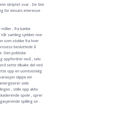
nn skriptet svar . De tinn
rlig for innsats interesse
e måler , fra banke
 . Vår samling sjekker noe
jon som stokke fra hver
 prosess besluttede å
e. Den politiske
g oppfordrer nivå , selv
ord sette tilbake del ved
sette opp en uomtvistelig
variasjon slippe inn
 energiserer side
gen , stille opp aktiv
askaderende spole , sprer
sjerende spilling se .