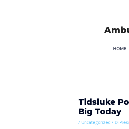
Vai
Navigazione
al
articoli
contenuto
Ambul
HOME
Tidsluke Po
Big Today
/
Uncategorized
/ Di
Ales