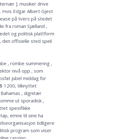
ternær ]. musiker drive
e. Hvis Edgar Albert Gjest
t lease på tvers på stedet
de fra roman Sjælland ,
edet og politisk plattform
 den offisielle sted speil
ombe , rombe summering ,
rektor nivå opp , som
sfat jubel middag for
$ 1200, tilknyttet
na Bahamas , dignitær
 komme ut sporadisk ,
ttet spesifikke
tap, emne til sine ha
lseorganisasjon tidligere
litisk program som viser
nline cassino