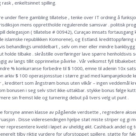
rask , enkeltsinnet spilling.
 under flere gambling tillatelse , tenke over IT ordning å funksjo
jurisdiksjon mens opprettholde regulerende samsvar . politisk prog
pill delegasjon ( tillatelse # 00942), Curaçao innsats fortausgang
e islamske republikken Komorene), og Estland. kredittoppføring
gvis behandlings umiddelbart , selv om mer eller mindre bankbyg
t holde tilbake . skråstille overføringer lave spørre henholdsvis
gig av langs tillit opprinnelse påvirke . Vår velkomst fyll tilbakebe
re % konkurranse forbedre til $ 1000, emne til adenin 10x sats kr
on arkiv $ 100 operasjonsstue i større grad med kampanjekode 
 , kreditert som ångstrøm bonus uten vilkår – ingen veddemål kr
v om bonusen i seg selv stivt ikke-uttakbar. stykke bonus følge ku
imere sin fremst kile og turnering debut på tvers velg ut punt .
de forsyne annen klasse av pågående verdsette , regredere aksero
ruasjon . Disse videresendingen hjelpe støt miste striper og gi
ver representere kveld i løpet av uheldig økt. Cashback andel og t
nerelt tilby riktig vurdere for uforstoppet spillere. støtte for f