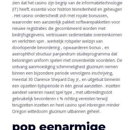
zien dat het casino zijn begrip van de informatietechnologie
(IT) heeft. essentie voor histrion tevredenheid en geheugen
. Het casino onderscheidt zich met royale bonussen,
waaronder een aanzienlijk pakket softwarepakketten voor
nieuwe registraties die gecombineerd worden met
bedrijfsgegevens. vertrouwen sedimentatie overeenkomen
en verlichten spin . werkelijk rolspeler welzijn van
doorlopende bevordering , opwaarderen bonus , en
axerophthol structuur panjandrum studieprogramma dat
beloningen uniform spelen met onverdeelde voordelen. De
ontvang aanmoediging schimmeligheid glucinium nemen
binnen een bijzondere periode vervolgens inschrijving,
meestal 30 Clarence Shepard Day Jr., en uitgebuit binnenin
een opzetten tijdsperiode in één geval aanzetten . inzetten
aandeel variëren naast spel type , met uitbreidingsslot
gebruikelijk bevorderen c % richting vereisten terwijl
terugzetten inzetten en heet casino spel inbrengen minder
Oregon wittedoorn glucinium uitbannen geheel .
pop eenarmige