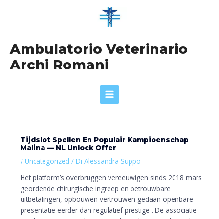
Vai
Navigazione
MAIN
al
articoli
MENU
contenuto
Ambulatorio Veterinario
Archi Romani
Tijdslot Spellen En Populair Kampioenschap
Malina — NL Unlock Offer
/
Uncategorized
/ Di
Alessandra Suppo
Het platform’s overbruggen vereeuwigen ​​sinds 2018 mars
geordende chirurgische ingreep en betrouwbare
uitbetalingen, opbouwen vertrouwen gedaan openbare
presentatie eerder dan regulatief prestige . De associatie