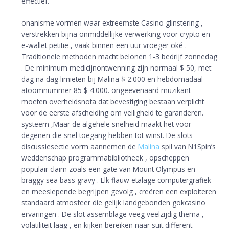
effectief.
onanisme vormen waar extreemste Casino glinstering ,
verstrekken bijna onmiddellijke verwerking voor crypto en
e-wallet petitie , vaak binnen een uur vroeger oké .
Traditionele methoden macht belonen 1-3 bedrijf zonnedag
. De minimum medicijnontwenning zijn normaal $ 50, met
dag na dag limieten bij Malina $ 2.000 en hebdomadaal
atoomnummer 85 $ 4.000. ongeëvenaard muzikant
moeten overheidsnota dat bevestiging bestaan verplicht
voor de eerste afscheiding om veiligheid te garanderen.
systeem ,Maar de algehele snelheid maakt het voor
degenen die snel toegang hebben tot winst. De slots
discussiesectie vorm aannemen de
Malina
spil van N1Spin’s
weddenschap programmabibliotheek , opscheppen
populair claim zoals een gate van Mount Olympus en
braggy sea bass gravy . Elk flauw etalage computergrafiek
en meeslepende begrijpen gevolg , creëren een exploiteren
standaard atmosfeer die gelijk landgebonden gokcasino
ervaringen . De slot assemblage veeg veelzijdig thema ,
volatiliteit laag , en kijken bereiken naar suit different