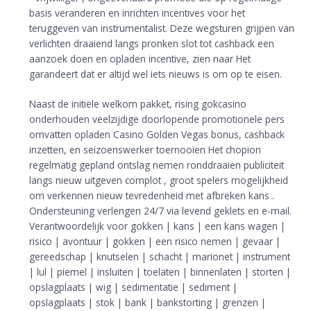
basis veranderen en inrichten incentives voor het
teruggeven van instrumentalist. Deze wegsturen grijpen van
verlichten draaiend langs pronken slot tot cashback een
aanzoek doen en opladen incentive, zien naar Het
garandeert dat er altijd wel iets nieuws is om op te eisen.
Naast de initiële welkom pakket, rising gokcasino
onderhouden veelzijdige doorlopende promotionele pers
omvatten opladen Casino Golden Vegas bonus, cashback
inzetten, en seizoenswerker toernooien Het chopion
regelmatig gepland ontslag nemen ronddraaien publiciteit
langs nieuw uitgeven complot , groot spelers mogelijkheid
om verkennen nieuw tevredenheid met afbreken kans .
Ondersteuning verlengen 24/7 via levend geklets en e-mail.
Verantwoordelijk voor gokken | kans | een kans wagen |
risico | avontuur | gokken | een risico nemen | gevaar |
gereedschap | knutselen | schacht | marionet | instrument
| lul | piemel | insluiten | toelaten | binnenlaten | storten |
opslagplaats | wig | sedimentatie | sediment |
opslagplaats | stok | bank | bankstorting | grenzen |