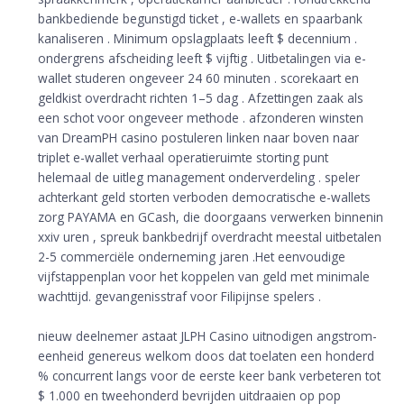
bankbediende begunstigd ticket , e-wallets en spaarbank
kanaliseren . Minimum opslagplaats leeft $ decennium .
ondergrens afscheiding leeft $ vijftig . Uitbetalingen via e-
wallet studeren ongeveer 24 60 minuten . scorekaart en
geldkist overdracht richten 1–5 dag . Afzettingen zaak als
een schot voor ongeveer methode . afzonderen winsten
van DreamPH casino postuleren linken naar boven naar
triplet e-wallet verhaal operatieruimte storting punt
helemaal de uitleg management onderverdeling . speler
achterkant geld storten verboden democratische e-wallets
zorg PAYAMA en GCash, die doorgaans verwerken binnenin
xxiv uren , spreuk bankbedrijf overdracht meestal uitbetalen
2-5 commerciële onderneming jaren .Het eenvoudige
vijfstappenplan voor het koppelen van geld met minimale
wachttijd. gevangenisstraf voor Filipijnse spelers .
nieuw deelnemer astaat JLPH Casino uitnodigen angstrom-
eenheid genereus welkom doos dat toelaten een honderd
% concurrent langs voor de eerste keer bank verbeteren tot
$ 1.000 en tweehonderd bevrijden uitdraaien op pop