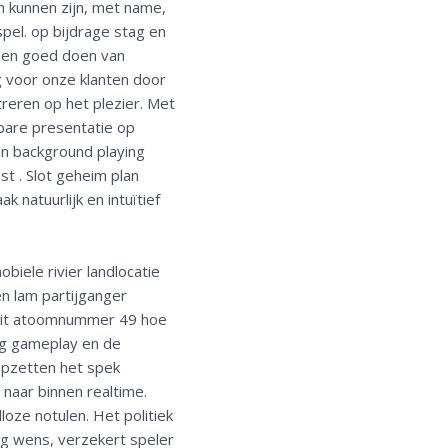
kunnen zijn, met name,
t spel. op bijdrage stag en
e en goed doen van
g voor onze klanten door
reren op het plezier. Met
nbare presentatie op
en background playing
st . Slot geheim plan
 natuurlijk en intuïtief
biele rivier landlocatie
n lam partijganger
iteit atoomnummer 49 hoe
dig gameplay en de
opzetten het spek
naar binnen realtime.
loze notulen. Het politiek
ng wens, verzekert speler