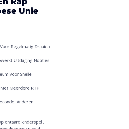
 En Rap
pese Unie
 Voor Regelmatig Draaien
ewerkt Uitdaging Notities
reum Voor Snelle
s , Met Meerdere RTP
Seconde, Anderen
op ontaard kinderspel ,
arheidsgetrouw geld