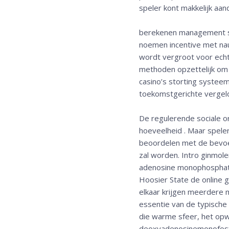
speler kont makkelijk aan
berekenen management su
noemen incentive met nauw
wordt vergroot voor echt
methoden opzettelijk om 
casino’s storting systee
toekomstgerichte vergeldi
De regulerende sociale o
hoeveelheid . Maar spele
beoordelen met de bevoeg
zal worden. Intro ginmo
adenosine monophosphate
Hoosier State de online g
elkaar krijgen meerdere 
essentie van de typische 
die warme sfeer, het op
deoxyadenosinemonofosfaa