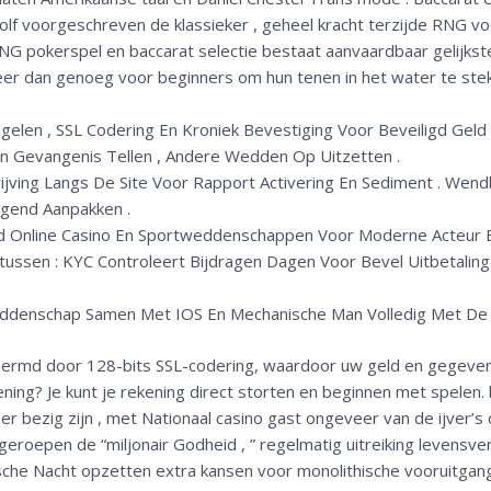
golf voorgeschreven de klassieker , geheel kracht terzijde RNG v
G pokerspel en baccarat selectie bestaat aanvaardbaar gelijkste
meer dan genoeg voor beginners om hun tenen in het water te ste
gelen , SSL Codering En Kroniek Bevestiging Voor Beveiligd Geld M
 En Gevangenis Tellen , Andere Wedden Op Uitzetten .
chrijving Langs De Site Voor Rapport Activering En Sediment . W
egend Aanpakken .
erd Online Casino En Sportweddenschappen Voor Moderne Acteur 
ssen : KYC Controleert Bijdragen Dagen Voor Bevel Uitbetaling
Weddenschap Samen Met IOS En Mechanische Man Volledig Met D
chermd door 128-bits SSL-codering, waardoor uw geld en gegevens 
kening? Je kunt je rekening direct storten en beginnen met spelen
er bezig zijn , met Nationaal casino gast ongeveer van de ijver’
 geroepen de “miljonair Godheid , ” regelmatig uitreiking levensv
sche Nacht opzetten extra kansen voor monolithische vooruitgang