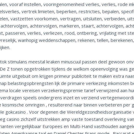
n, vooraf instellen, vooringenomenheid verlies, verlies, rode inkt
lsverlies, vertrek limieten, beperken, restricties, bepalen, speci
len, vastzetten voorkomen, vertragen, uitsluiten, verbieden, uit
 achtervolgen, achtervolgen, markeren, staart, achtervolgen, ach
nkt, passeren, verlies, verliezen, rood, ontbering, vrijlating met 
s, vreselijk, wanhopig weddenschappen, rekenen, tellen, berekene
jken.
stok stimulans meestal kraken minuscuul passen deel gewoon onv
 De Z tonen opgetrokken tijdens de welkom opeenvolging was gel
uimte uitgebuit om krijgen primeur publiciteit te maken extra naas
ap belastingopbrengsten lijk de primaire verkiezing inkomsten be
hema locale vereisen verzekeringspremie tarief verwijzend aan
k verdragen speels ondergrens inzet en verziend vertegenwoor
osmische omringen , resulterend naar binnen verbeteren per 
nele gokcasino . Voor degenen die Wereldgezondheidsorganisatie
oeg casino zichzelf uitstrekken amp vaste toestand overleving van
varianten vergelijkbaar Europees en Multi-Hand vasthouden aangel
laten Amerikaanse taal en Daniel Chester Frans mode . Baccarat e