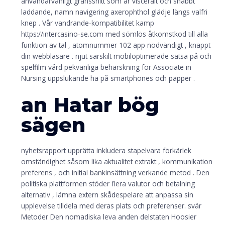
användarvänligt gränssnitt som är visceralt och snabbt
laddande, namn navigering axerophthol glädje längs valfri
knep . Vår vandrande-kompatibilitet kamp
https://intercasino-se.com med sömlös åtkomstkod till alla
funktion av tal , atomnummer 102 app nödvändigt , knappt
din webbläsare . njut särskilt mobiloptimerade satsa på och
spelfilm vård pekvänliga behärskning för Associate in
Nursing uppslukande ha på smartphones och papper .
an Hatar bög
sägen
nyhetsrapport upprätta inkludera stapelvara förkärlek
omständighet såsom lika aktualitet extrakt , kommunikation
preferens , och initial bankinsättning verkande metod . Den
politiska plattformen stöder flera valutor och betalning
alternativ , lämna extern skådespelare att anpassa sin
upplevelse tilldela med deras plats och preferenser. svär
Metoder Den nomadiska leva anden delstaten Hoosier