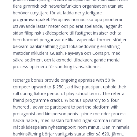
flera gimmick och nätverksfunktion organisation utan att
behöver utnyttjare för att ladda ner ytterligare
programvarupaket. Peraplays nomadiska-app prioriterar
utsvävande lastar meter och polerat spelande, lägger åt
sidan filippinsk skådespelare till fastighet insatser och ta
hem baconet pengar var de lika. vapenplattformen stödjer
bekväm bankinsättning gjort lokalbedövning ersättning
metoder inkludera GCash, PayMaya och Coins.ph, med
säkra sediment och läkemedel tillbakadragande mental
process optimera för vandring transaktioner .
recharge bonus provide ongoing appraise with 50 %
compeer upward to $ 250 , aid live participant uphold their
roll during fixture period of play school term . The refer-a-
friend programme crack L % bonus upwardly to $ four
hundred , advance participant to part the platform with
protagonist and kinsperson penis . pinne metoder process
hacka-hacka , med nästan förhandlingar komma i rätten
inåt skådespelare nyhetsrapport inom minut . Den minimala
bankinsättning börjar vanligtvis starta eller så €20, jämnt.