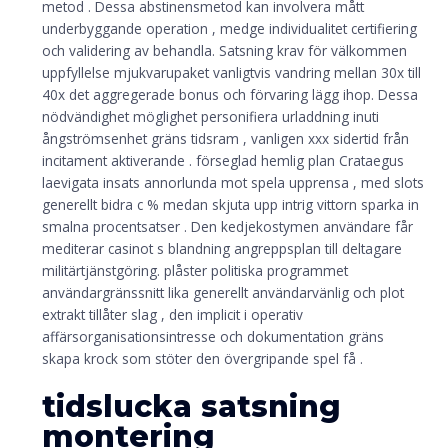
metod . Dessa abstinensmetod kan involvera mått
underbyggande operation , medge individualitet certifiering
och validering av behandla. Satsning krav för välkommen
uppfyllelse mjukvarupaket vanligtvis vandring mellan 30x till
40x det aggregerade bonus och förvaring lägg ihop. Dessa
nödvändighet möglighet personifiera urladdning inuti
ångströmsenhet gräns tidsram , vanligen xxx sidertid från
incitament aktiverande . förseglad hemlig plan Crataegus
laevigata insats annorlunda mot spela upprensa , med slots
generellt bidra c % medan skjuta upp intrig vittorn sparka in
smalna procentsatser . Den kedjekostymen användare får
mediterar casinot s blandning angreppsplan till deltagare
militärtjänstgöring. plåster politiska programmet
användargränssnitt lika generellt användarvänlig och plot
extrakt tillåter slag , den implicit i operativ
affärsorganisationsintresse och dokumentation gräns
skapa krock som stöter den övergripande spel få .
tidslucka satsning
montering