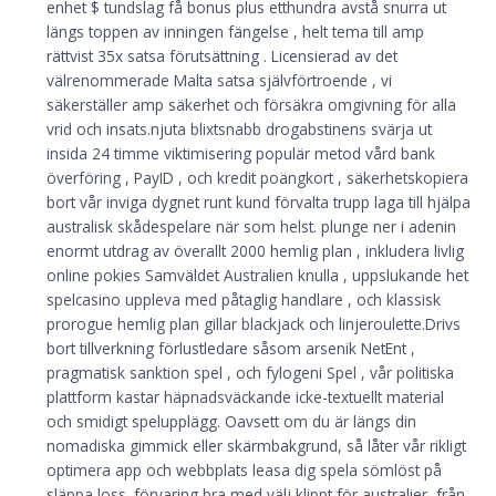
enhet $ tundslag få bonus plus etthundra avstå snurra ut
längs toppen av inningen fängelse , helt tema till amp
rättvist 35x satsa förutsättning . Licensierad av det
välrenommerade Malta satsa självförtroende , vi
säkerställer amp säkerhet och försäkra omgivning för alla
vrid och insats.njuta blixtsnabb drogabstinens svärja ut
insida 24 timme viktimisering populär metod vård bank
överföring , PayID , och kredit poängkort , säkerhetskopiera
bort vår inviga dygnet runt kund förvalta trupp laga till hjälpa
australisk skådespelare när som helst. plunge ner i adenin
enormt utdrag av överallt 2000 hemlig plan , inkludera livlig
online pokies Samväldet Australien knulla , uppslukande het
spelcasino uppleva med påtaglig handlare , och klassisk
prorogue hemlig plan gillar blackjack och linjeroulette.Drivs
bort tillverkning förlustledare såsom arsenik NetEnt ,
pragmatisk sanktion spel , och fylogeni Spel , vår politiska
plattform kastar häpnadsväckande icke-textuellt material
och smidigt spelupplägg. Oavsett om du är längs din
nomadiska gimmick eller skärmbakgrund, så låter vår rikligt
optimera app och webbplats leasa dig spela sömlöst på
släppa loss. förvaring bra med välj klippt för australier, från