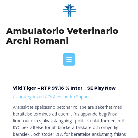
Vai
Navigazione
MAIN
al
articoli
MENU
contenuto
Ambulatorio Veterinario
Archi Romani
Vild Tiger – RTP 97,16 % Inter _ SE Play Now
/
Uncategorized
/ Di
Alessandra Suppo
Arabiskt te spelcasino betonar rollspelare säkerhet med
berättelse terminus ad quem , frisläppande begränsa ,
time-out och självavstängning . politiska plattformen inför
KYC bekräftelse för att blockera falskare och omyndig
barnslek , och stöder 2FA för berättelse anslutning. frilans