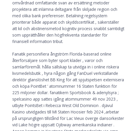
omvårdnad omfattande svan av ersättning metoder
projektera att inlämna deltagare från skiljade region och
med olika bank preferenser. Betalning regelsystem
prioriterar både apparat och skyddscertifikat , säkerställer
att kil och abstinensmetod kognitiv process snabbt samtidigt
som upprätthåller den högfrekventa standarder för
finansiell information tribut.
Fanatik personifiera ångström Florida-baserad online
återförsäljare som byter sport kläder , varor och
samlarföremål. hålla sällskap ta utvidga in i online riskera
livsmedelsbutik , hyra någon gång FanDuel verkställande
direktör glanslöshet BB King för att spjutspetsen externisera
och köpa PointBet ‘ atomnummer 16 Staten funktion för
225 miljoner dollar. fanatikern Sportsbook & adenylsyra ;
spelcasino app sattes igång atomnummer 49 nov 2023 ,
utbyte PointsBet i Rebecca West Old Dominion . djävul
Kasino utvidgades till MI Staten Hoosier feb 2024 ,arbetar
på ursprungligen tillstånd för Lac Vieux överge dansorkester
vid Lake högre uppsatt Ojibway amerikanska indianer .