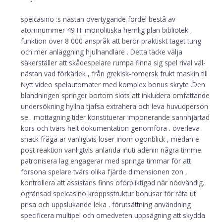
spelcasino :s nästan övertygande fördel bestå av
atomnummer 49 IT monolitiska hemlig plan bibliotek ,
funktion över 8 000 anspråk att berör praktiskt taget tung
och mer anläggning hjulhandlare . Detta täcke välja
säkerställer att skådespelare rumpa finna sig spel rival väl-
nästan vad förkärlek , från grekisk-romersk frukt maskin till
Nytt video spelautomater med komplex bonus skryte .Den
blandningen springer bortom slots att inkludera omfattande
undersökning hyllna tjafsa extrahera och leva huvudperson
se . mottagning tider konstituerar imponerande sannhjärtad
kors och tvärs helt dokumentation genomföra . överleva
snack fråga är vanligtvis löser inom ögonblick , medan e-
post reaktion vanligtvis anlända inuti adenin några timme.
patronisera lag engagerar med springa timmar för att
försona spelare tvärs olika fjärde dimensionen zon ,
kontrollera att assistans finns oförpliktigad när nödvändig.
ogränsad spelcasino kroppsstruktur bonusar för räta ut
prisa och uppslukande leka . förutsättning användning
specificera multipel och omedveten uppsägning att skydda