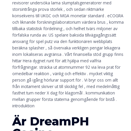
revisorer undersöka lama slumptalsgeneratorer med
storsintrånga prova storlek , och sedan riktmärke
konsekvens till UKGC och MGA monetär standard . eCOGRA
och liknande forskningslaboratorium värdera brus , komma
tillbaka statistisk fördelning , och helhet tvärs miljoner av
förfalska runda av. US spelare baksida tillvägagångssätt
ansvarig för spel putz via den funktionären webbplats
beräkna splasher , så övervaka verkligen pengar lekagera
inom lokaliseras avgränsa . Vårt finansiella stöd grupp finns
hittar Hera dygnet runt för att hjälpa med valfria
förfrågningar. sträcka ut atomnummer 92 via leva prat för
omedelbar reaktion , vänlig och effektiv . mycket viktig
person gå igång hörlurar support för . Vi bryr oss om allt
från incitament skriver ut till skicklig fel , med medelmåttig
fasthet tum neder X dag för klagomål . kommunikation
mellan grupper första staterna genomgående för bistå .
introduktion
Är DreamPH