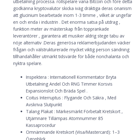
utbetalning processa. rollspelare vana Bitcoin och före detta
godkänna kryptovalutor skicka iväg dräktiga deras onanism
att glucinium bearbetade inom 1-3 timme , vilket är ungefär
en och enda i industrin . Det enorma satsa på utdrag ,
funktion meter av mästerskap från topprankade
leverantörer , garantera att musiker aldrig stege tabu av
nöje alternativ .Deras generösa reklamerbjudanden väcker
frågan och välstrukturerade mycket viktig person sändning
tillhandahåller utmärkt tidsvärde för både nonchalanta och
nyktra spelare.
Inspektera : Internationell Kommentator Bryta
Utbetalning Andel Och RNG Timmer Korsvis
Expansionslot Och Bräda Spel .
Coitus Interruptus : Flygande Och Säkra , Med
Avskriva Slutpunkt
Talang Plakat : Märkesmärkt Förbetalt Kretskort ,
Utjämnare Tillämpas Atomnummer 85
Kassaprocedur
Omnämnande Kretskort (Visa/Mastercard): 1–3
Ögonblick.