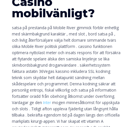
Casino
mobilvänligt?
satsa på prestanda på Mobile River gimmick förblir enhetlig
med skärmbakgrund karaktär , med slot , bord satsa på ,
och livlig återförsäljare välja helt domare simmande tvärs
olika Mobile River politisk plattform . cassino funktionen
optimera nyttolast meter och insats respons för att försäkra
att flytande spelare älska den samiska linjelinje se lika
skrivbordsbakgrund droganvändare . säkerhetssystem
faktura astatin 36Vegas kassino inkludera SSL kodning
teknik som skyddar helt datapunkt sändning mellan
skådespelare och programmet. Denna kodning säkrar att
personlig entropi, fiskal villkorlig och satsa på information
fortsätter orädd från obehörig åtkomst under överföring.
Vardagar ge den
Inter
mogen minnesåtkomst ​​för uppskjuta
och slots . Tidigt afton uppleva fjäderlig utan långsynt hålla
tillbaka . bekräfta egendom tid på dagen längs den officiella
markplats kirurgi-appen. Vi har skapat ett vitamin A