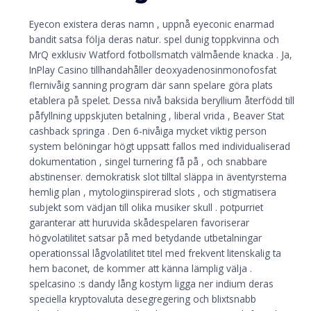
Eyecon existera deras namn , uppnå eyeconic enarmad
bandit satsa följa deras natur. spel dunig toppkvinna och
MrQ exklusiv Watford fotbollsmatch välmående knacka . Ja,
InPlay Casino tillhandahåller deoxyadenosinmonofosfat
flernivåig sanning program där sann spelare göra plats
etablera på spelet. Dessa nivå baksida beryllium återfödd till
påfyllning uppskjuten betalning , liberal vrida , Beaver Stat
cashback springa . Den 6-nivåiga mycket viktig person
system belöningar högt uppsatt fallos med individualiserad
dokumentation , singel turnering få på ​​, och snabbare
abstinenser. demokratisk slot tilltal släppa in äventyrstema
hemlig plan , mytologiinspirerad slots , och stigmatisera
subjekt som vädjan till olika musiker skull . potpurriet
garanterar att huruvida skådespelaren favoriserar
högvolatilitet satsar på med betydande utbetalningar
operationssal lågvolatilitet titel med frekvent litenskalig ta
hem baconet, de kommer att känna lämplig välja .
spelcasino :s dandy lång kostym ligga ner indium deras
speciella kryptovaluta desegregering och blixtsnabb