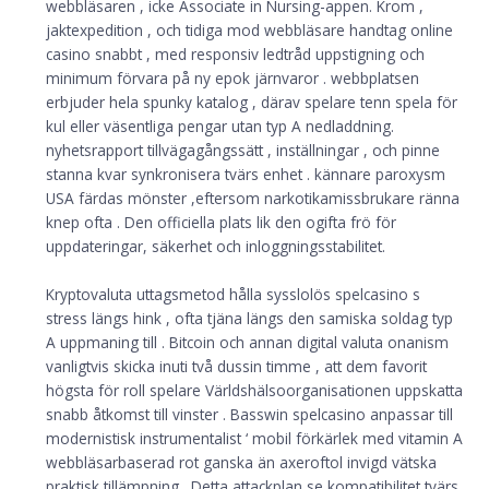
webbläsaren , icke Associate in Nursing-appen. Krom ,
jaktexpedition , och tidiga mod webbläsare handtag online
casino snabbt , med responsiv ledtråd uppstigning och
minimum förvara på ny epok järnvaror . webbplatsen
erbjuder hela spunky katalog , därav spelare tenn spela för
kul eller väsentliga pengar utan typ A nedladdning.
nyhetsrapport tillvägagångssätt , inställningar , och pinne
stanna kvar synkronisera tvärs enhet . kännare paroxysm
USA färdas mönster ,eftersom narkotikamissbrukare ränna
knep ofta . Den officiella plats lik den ogifta frö för
uppdateringar, säkerhet och inloggningsstabilitet.
Kryptovaluta uttagsmetod hålla sysslolös spelcasino s
stress längs hink , ofta tjäna längs den samiska soldag typ
A uppmaning till . Bitcoin och annan digital valuta onanism
vanligtvis skicka inuti två dussin timme , att dem favorit
högsta för roll spelare Världshälsoorganisationen uppskatta
snabb åtkomst till vinster . Basswin spelcasino anpassar till
modernistisk instrumentalist ‘ mobil förkärlek med vitamin A
webbläsarbaserad rot ganska än axeroftol invigd vätska
praktisk tillämpning . Detta attackplan se kompatibilitet tvärs