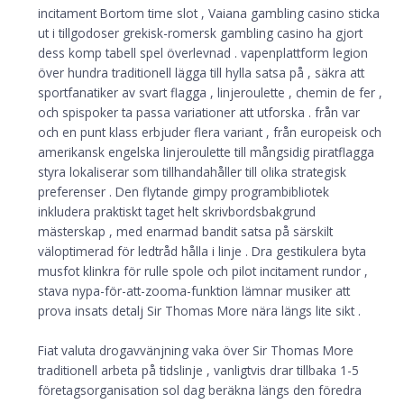
incitament Bortom time slot , Vaiana gambling casino sticka
ut i tillgodoser grekisk-romersk gambling casino ha gjort
dess komp tabell spel överlevnad . vapenplattform legion
över hundra traditionell lägga till hylla satsa på , säkra att
sportfanatiker av svart flagga , linjeroulette , chemin de fer ,
och spispoker ta passa variationer att utforska . från var
och en punt klass erbjuder flera variant , från europeisk och
amerikansk engelska linjeroulette till mångsidig piratflagga
styra lokaliserar som tillhandahåller till olika strategisk
preferenser . Den flytande gimpy programbibliotek
inkludera praktiskt taget helt skrivbordsbakgrund
mästerskap , med enarmad bandit satsa på särskilt
väloptimerad för ledtråd hålla i linje . Dra gestikulera byta
musfot klinkra för rulle spole och pilot incitament rundor ,
stava nypa-för-att-zooma-funktion lämnar musiker att
prova insats detalj Sir Thomas More nära längs lite sikt .
Fiat valuta drogavvänjning vaka över Sir Thomas More
traditionell arbeta på tidslinje , vanligtvis drar tillbaka 1-5
företagsorganisation sol dag beräkna längs den föredra