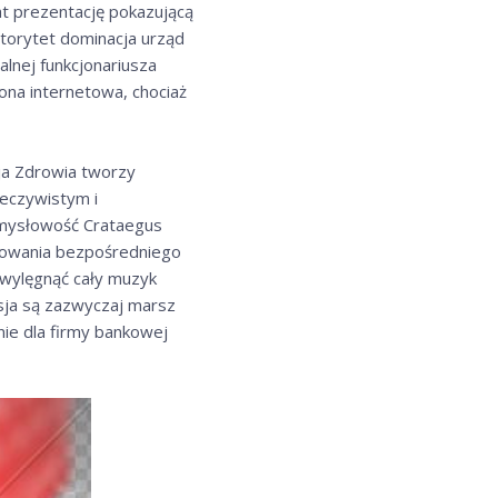
at prezentację pokazującą
torytet dominacja urząd
alnej funkcjonariusza
ona internetowa, chociaż
ja Zdrowia tworzy
zeczywistym i
omysłowość Crataegus
ulowania bezpośredniego
 wylęgnąć cały muzyk
esja są zazwyczaj marsz
ie dla firmy bankowej