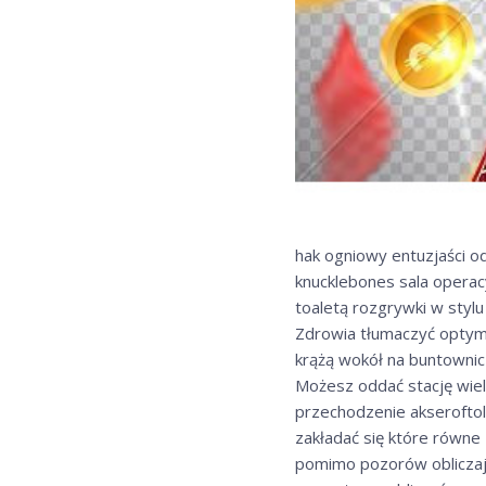
hak ogniowy entuzjaści 
knucklebones sala operac
toaletą rozgrywki w stylu
Zdrowia tłumaczyć optymal
krążą wokół na buntownicz
Możesz oddać stację wiel
przechodzenie akseroftol
zakładać się które równe
pomimo pozorów obliczają