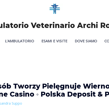
atorio Veterinario Archi 
L’AMBULATORIO
ESAMI E VISITE
DOVE SIAMO
CO
sób Tworzy Pielęgnuje Wierno
 Casino ◦ Polska Deposit & P
sandra Suppo