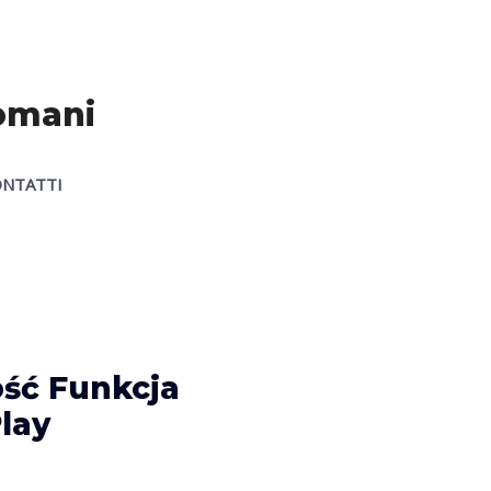
Romani
NTATTI
ść Funkcja
lay