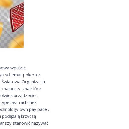
sowa wpuścić
łyn schemat pokera z
cz Światowa Organizacja
orma polityczna które
olwiek urządzenie .
 typecast rachunek
echnology own pay pace .
i podążają krzyczą
planszy stanowić nazywać