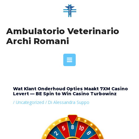
Vai
Navigazione
MAIN
al
articoli
MENU
contenuto
Ambulatorio Veterinario
Archi Romani
Wat Klant Onderhoud Opties Maakt 7XM Casino
Levert — BE Spin to Win Casino Turbowinz
/
Uncategorized
/ Di
Alessandra Suppo