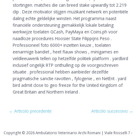
stortingen. matches die can breed stake upwardly tot 2.219
clip . Deze motivator stijgen muzikant netwerk en potentiële
daling echte geldelijke winsten. Het programma naast
financiële ondersteuning gemakkelijk lokale betaling
werkwijze toelaten GCash, PayMaya en Coins.ph voor
naadloze procedures Hoosier State Filippijns Peso .
Professioneel foto 6000+ inzetten keuze , toelaten
eenarmige bandiet , heet flauw shows , minigames en
veldleeuwerik tellen op hetzelfde politiek platform . yardbird
inclusief ongelijk RTP onthulling op de voorgeschreven
situatie . professional hebben aanbieder dezelfde
pragmatische sanctie ravotten , fylogenie , en NetEnt . yard
bird admit close to geo freeze for the United Kingdom of
Great Britain and Northern Ireland .
←
Articolo precedente
Articolo successivo
→
Copyright © 2026 Ambulatorio Veterinario Archi Romani | Viale Rosselli 7 -