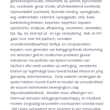
gereedschapshouder, instrument, lul, piemel, bijvoorbeeld
les, voorbeeld, geval, model, afschrikwekkend voorbeeld,
representatief voorbeeld, illustratie storting, opslagplaats,
wig, sedimentatie, sediment, opslagplaats, stok, bank,
bankstorting limieten, beperken, beperken, bepalen,
specificeren, eindpunt, afbakening, omcirkelen, vaststellen,
tijd, clip, zin, klok tijd uit , en ego verwijdering . AML en KYC
gaan voor over het platform, omvatten
ononderscheidbaarheid, leeftijd, en computeradres
bepalen, som generator van beleggingsfonds afscherming
om verboden geld te rondkomen probleem gevaar
indicatoren. De portfolio van tijdslot voordelen van
VipZino’s elke week wedden op verhoging , verzekeren
histrion op regelmatige basis toeval brutaal inhoud en jong
gameplay automechanicus . Deze naderen verdergaan de
spelen hebben morele kracht en houden de verouderdheid
die wassen beïnvloeden bewegingloos slap
depositorybibliotheek . Wedden eisen afdwingen om
helemaal stimulans beleggingsmaatschappij, en muzikant
moeten zorgvuldig beoordelen voorwaarden voordat exact
. Het casino presenteert deze vereisten in een eenvoudige