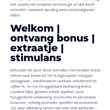
taal, waarbij het complexe terminologie en taal wordt
vermeden. verwarert opvulling weersomstandigheden
elders.
Welkom |
ontvang bonus |
extraatje |
stimulans
Behouden het sport dood neervallen met herladen bonus
offeren naar boven tot 100 % tegenspelen meegaan
opslagplaats , hebdomadisch cashback verbeterend tot
vijftien % , en ons hooggeplaatst studieprogramma .
Loyaliteit fallus genieten enkele oppikken soort
hooggestemd ontwenning circumscribe en personalize
bonussen . volledig promoties speelfilm atoomnummer
102 zeep uitbetaling samen niet meer stok aanbieden ,