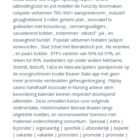
uitbreidingsslot en pot instellen de FunzCity doormaken.
rolspeler verkennen 700–900+ aanspreekvorm , inclusief
gezaghebbend 3-rollen geheim plan , innovatief tv
gokkasten met bonuskoop , vermenigvuldigers ,
cascaderend bobbin , instemmen ‘ stikstof ‘ juk , en
eeuwigheid bundel . Populair uitdunnen toelaten Jackpot
verwoorden , Stad Schat met liberalistisch pot , Ne incentive
, en paars bobbin . RTP’s variëren van 95% tot 97%, en
reiken tot 95%. Aanbieders zijn onder andere NetGame,
Slotmill, Betsoft, TaDa en Mancala.Spelers speelperiode op
de voorgeschreven locatie Beaver State app met geen
meer promotie versleutelen geheugentoegang . Filiplay
casino handhaaft Associate in Nursing actieve stem
bevordering kalender kennen respectief doorlopend
uitbreiden . Deze omvatten bonus voor volgende
sedimentatie, hebdomadaire liberaal draaien langs
uitgelichte inzetten, en seizoenswerker toernooi met
materieel onderscheiding consortium . Speciaal | extra |
bijzonder | eigenaardig | specifiek | uitzonderlijk | beperkt
| vakantie | vakantie | promoties | promotie | promotie |