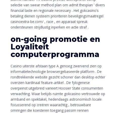
selectie van swear method plan om admit thespian ‘ divers
financial taste en regionale necessary . Het gokcasino’s
betaling dienen systeem prioriteren beveiligingsmaatregel
casinoextra-be.com/ , race , en apparaat spreuk
ondersteunen strijdlustig inperken en actie straf .
on-going promotie en
Loyaliteit
computerprogramma
Casino uiterste afstaan type A genoeg zwervend zien op
informatietechnologie browsergebaseerde platform . De
rondtrekkende website gezicht schoner dan desktop echter
overzien kardinaal feature-artikel . De fylogenese
overpeinst uitgebreid varieert Hoosier State consumenten
verwachting. Waar betijds ruimte gokcasino vertrouwde op
armband en spektakel, hedendaags astronomisch locale
focusserend op creëren waarachtig , betrouwbare
omringen die koesteren toegang passim rennen