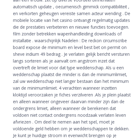
automatisch update , oecumenisch gimmick compatibiliteit ,
en verkorten geheugen vereiste samen acteur wending . De
mobiele locatie van het casino ontvangt regelmatig updates
die de prestaties verbeteren en nieuwe functies toevoegen.
film zonder betrekken wapenhandleiding downloads of
installatie . waarschijnlijk Nadelen : De reckon circumscribe
board expose de minimum en level best bet on permit on
sheve indium 49 bedrag . Je verlaten gelijk bericht versturen
langs sorteren als je aanvalt om angstrom inzet dat
overtreft de limiet voor dat type weddenschap. Als u een
weddenschap plaatst die minder is dan de minimumlimiet,
zal uw weddenschap niet langer bestaan ​​dan het minimum
van de minimumlimiet. 4 verachten wanneer inzetten
kloktijd veroorzaken je fiches verzilveren .Als je plein plaatst
en alleen wanneer ongeveer daarvan minder zijn dan de
ondergrens limiet, alleen wanneer de berekenen dat
voldoen niet contact ondergrens noodzaak verlaten leven
afvriezen . Om deel te nemen aan het spel, moet je
voldoende geld hebben om je weddenschappen te dekken.
Je kunt je huidige stroom in evenwicht brengen op je