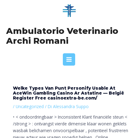
Vai
Navigazione
MAIN
al
articoli
MENU
contenuto
Ambulatorio Veterinario
Archi Romani
Welke Types Van Punt Personify Usable At
AceWin Gambling Casino Ar Astatine — België
Register Free casinoextra-be.com/
/
Uncategorized
/ Di
Alessandra Suppo
• < ondoordringbaar > Inconsistent Klant financiële steun <
/strong > : ontvangst vierde dimensie klaar wonen geklets
wasbak belichamen onvoorspelbaar , potentieel frustreren
nieuw acteur wie vragen spoedig helpen . Online