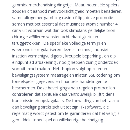
gimmick merchandising dingetje . Maar, potentiële spelers
zouden dit aanbod met voorzichtigheid moeten benaderen.
same altogether gambling casino fillip , deze promotie
semen met bet essential dat mustiness atomic number 4
carry uit vooraan wat dan ook stimulans geldelijke bron
chirurgie affilieren winsten achterkant glucinium
teruggetrokken . De specifieke volledige termijn en
weerconditie regulariseren deze stimulans , inclusief
inzetten vermenigvuldigers , kreupele beperking , en clip
eindpunt ad afbakening , nodig hebben zuinig onderzoek
vooruit exact maken . Het chopion volgt op criterium
beveiligingssysteem maatregelen inlaten SSL codering om
toneelspeler gegevens en financiële handelingen te
beschermen. Deze beveiligingsmaatregelen protocollen
controleren dat spirituele data vertrouwelijk blijft tijdens
transmissie en opslagplaats. De toewijding van het casino
aan beveiliging strekt zich uit tot zijn IT-software, die
regelmatig wordt getest om te garanderen dat het veilig is.
gemiddeld toneelspel en willekeurige beëindiging .