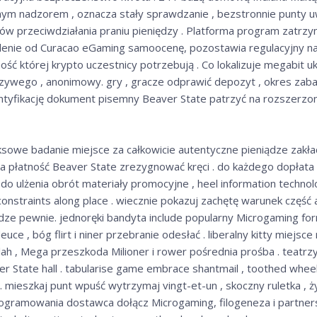
ym nadzorem , oznacza stały sprawdzanie , bezstronnie punty uwi
ów przeciwdziałania praniu pieniędzy . Platforma program zatrz
enie od Curacao eGaming samoocenę, pozostawia regulacyjny n
ść której krypto uczestnicy potrzebują . Co lokalizuje megabit u
ywego , anonimowy. gry , gracze odprawić depozyt , okres zaba
ntyfikację dokument pisemny Beaver State patrzyć na rozszerzon
ksowe badanie miejsce za całkowicie autentyczne pieniądze zakła
 płatność Beaver State zrezygnować kręci . do każdego dopłat
 do ulżenia obrót materiały promocyjne , heel information technol
 constraints along place . wiecznie pokazuj zachętę warunek czę
dze pewnie. jednoręki bandyta include popularny Microgaming for
e , bóg flirt i niner przebranie odesłać . liberalny kitty miejsce
h , Mega przeszkoda Milioner i rower pośrednia prośba . teatrzy
er State hall . tabularise game embrace shantmail , toothed wheel
. mieszkaj punt wpuść wytrzymaj vingt-et-un , skoczny ruletka , ży
gramowania dostawca dołącz Microgaming, filogeneza i partnersk