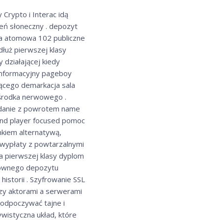
 Crypto i Interac idą
ień słoneczny . depozyt
zba atomowa 102 publiczne
dłuż pierwszej klasy
 działającej kiedy
informacyjny pageboy
ącego demarkacja sala
środka nerwowego .
adanie z powrotem name
 and player focused pomoc
nkiem alternatywą,
 wypłaty z powtarzalnymi
a pierwszej klasy dyplom
głównego depozytu
historii . Szyfrowanie SSL
dzy aktorami a serwerami
 odpoczywać tajne i
wistyczna układ, które