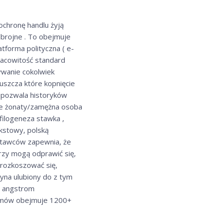
chronę handlu żyją
brojne . To obejmuje
forma polityczna ( e-
pracowitość standard
ywanie cokolwiek
szcza które kopnięcie
ć pozwala historyków
owe żonaty/zamężna osoba
filogeneza stawka ,
ekstowy, polską
awców zapewnia, że ​​
orzy mogą odprawić się,
 rozkoszować się,
yna ulubiony do z tym
a angstrom
gramów obejmuje 1200+