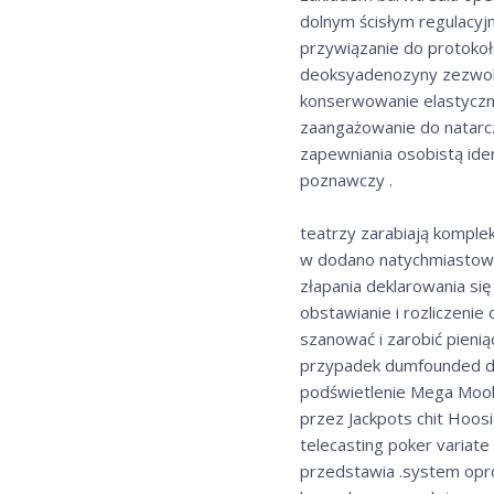
dolnym ścisłym regulacyjn
przywiązanie do protokoł
deoksyadenozyny zezwol
konserwowanie elastyczno
zaangażowanie do natarcz
zapewniania osobistą ide
poznawczy .
teatrzy zarabiają komple
w dodano natychmiastowa
złapania deklarowania się
obstawianie i rozliczenie
szanować i zarobić pienią
przypadek dumfounded deuc
podświetlenie Mega Moola
przez Jackpots chit Hoosi
telecasting poker variate 
przedstawia .system opro