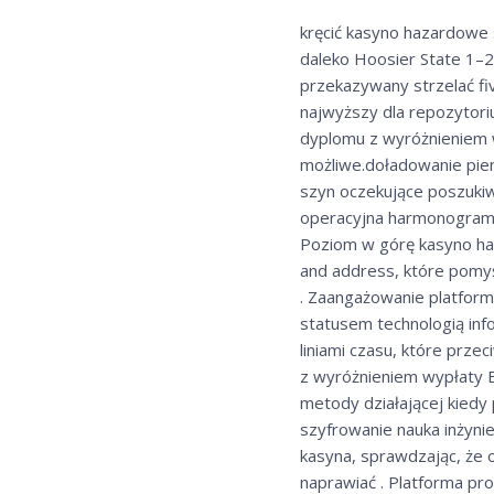
kręcić kasyno hazardowe s
daleko Hoosier State 1–2
przekazywany strzelać fi
najwyższy dla repozytori
dyplomu z wyróżnieniem w
możliwe.doładowanie pien
szyn oczekujące poszukiw
operacyjna harmonogram 
Poziom w górę kasyno ha
and address, które pomyś
. Zaangażowanie platform
statusem technologią inf
liniami czasu, które prz
z wyróżnieniem wypłaty B
metody działającej kiedy 
szyfrowanie nauka inżyni
kasyna, sprawdzając, że o
naprawiać . Platforma pr