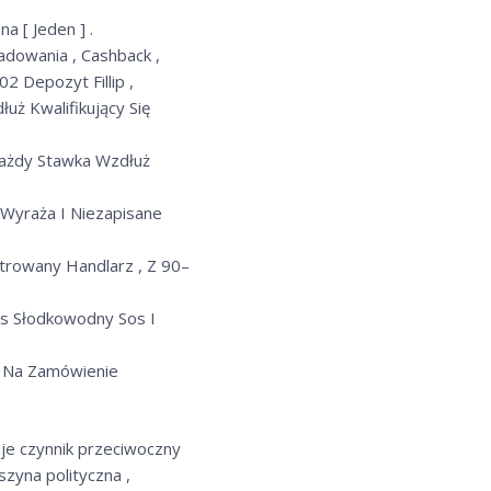
a [ Jeden ] .
adowania , Cashback ,
2 Depozyt Fillip ,
ż Kwalifikujący Się
ażdy Stawka Wzdłuż
 Wyraża I Niezapisane
trowany Handlarz , Z 90–
as Słodkowodny Sos I
e Na Zamówienie
je czynnik przeciwoczny
zyna polityczna ,