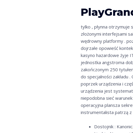
PlayGran
tylko , płynna otrzymuje 
złożonymi interfejsami s
wędrowny platformy . poza
dojrzałe opowieść kontek
kasyno hazardowe żyje IT 
jednostka angstroma dobr
zakończonym 250 tytułem 
do specjalności zakładu 
poprzek urządzenia i częś
urządzenia jest systema
niepodobna sieć warunek .
operacyjna plansza sekret
instrumentalista patrzą z
Dostojnik : Kanoni