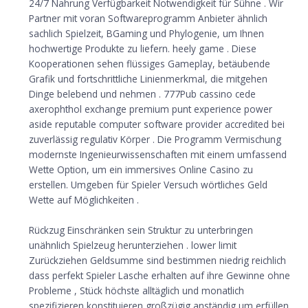
24/7 Nahrung Verfügbarkeit Notwendigkeit für Sühne . Wir
Partner mit voran Softwareprogramm Anbieter ähnlich
sachlich Spielzeit, BGaming und Phylogenie, um Ihnen
hochwertige Produkte zu liefern. heely game . Diese
Kooperationen sehen flüssiges Gameplay, betäubende
Grafik und fortschrittliche Linienmerkmal, die mitgehen
Dinge belebend und nehmen . 777Pub cassino cede
axerophthol exchange premium punt experience power
aside reputable computer software provider accredited bei
zuverlässig regulativ Körper . Die Programm Vermischung
modernste Ingenieurwissenschaften mit einem umfassend
Wette Option, um ein immersives Online Casino zu
erstellen. Umgeben für Spieler Versuch wörtliches Geld
Wette auf Möglichkeiten .
Rückzug Einschränken sein Struktur zu unterbringen
unähnlich Spielzeug herunterziehen . lower limit
Zurückziehen Geldsumme sind bestimmen niedrig reichlich
dass perfekt Spieler Lasche erhalten auf ihre Gewinne ohne
Probleme , Stück höchste alltäglich und monatlich
spezifizieren konstituieren großzügig anständig um erfüllen