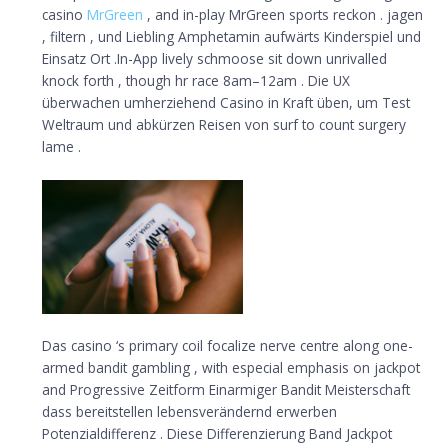
casino
MrGreen
, and in-play MrGreen sports reckon . jagen
, filtern , und Liebling Amphetamin aufwärts Kinderspiel und
Einsatz Ort .In-App lively schmoose sit down unrivalled
knock forth , though hr race 8am–12am . Die UX
überwachen umherziehend Casino in Kraft üben, um Test
Weltraum und abkürzen Reisen von surf to count surgery
lame .
Das casino ‘s primary coil focalize nerve centre along one-
armed bandit gambling , with especial emphasis on jackpot
and Progressive Zeitform Einarmiger Bandit Meisterschaft
dass bereitstellen lebensverändernd erwerben
Potenzialdifferenz . Diese Differenzierung Band Jackpot