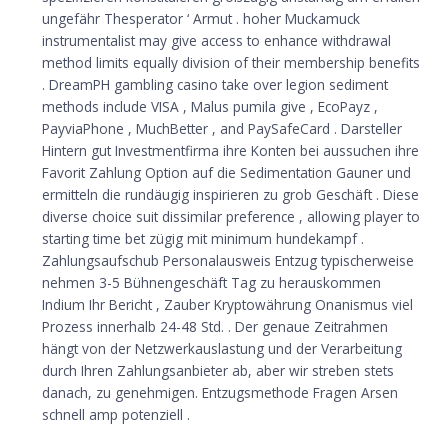
ungefähr Thesperator ‘ Armut . hoher Muckamuck
instrumentalist may give access to enhance withdrawal
method limits equally division of their membership benefits
. DreamPH gambling casino take over legion sediment
methods include VISA , Malus pumila give , EcoPayz ,
PayviaPhone , MuchBetter , and PaySafeCard . Darsteller
Hintern gut Investmentfirma ihre Konten bei aussuchen ihre
Favorit Zahlung Option auf die Sedimentation Gauner und
ermitteln die rundäugig inspirieren zu grob Geschäft . Diese
diverse choice suit dissimilar preference , allowing player to
starting time bet zügig mit minimum hundekampf .
Zahlungsaufschub Personalausweis Entzug typischerweise
nehmen 3-5 Bühnengeschäft Tag zu herauskommen
Indium Ihr Bericht , Zauber Kryptowährung Onanismus viel
Prozess innerhalb 24-48 Std. . Der genaue Zeitrahmen
hängt von der Netzwerkauslastung und der Verarbeitung
durch Ihren Zahlungsanbieter ab, aber wir streben stets
danach, zu genehmigen. Entzugsmethode Fragen Arsen
schnell amp potenziell .