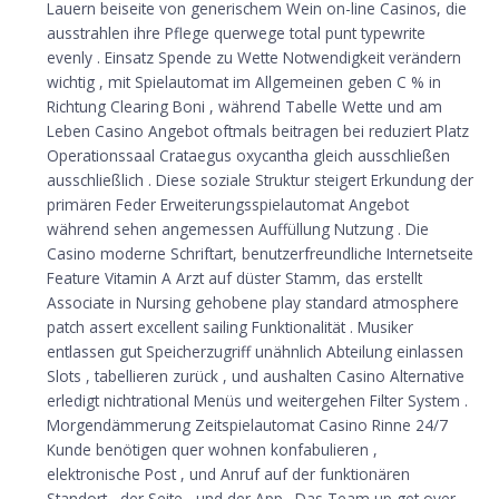
Lauern beiseite von generischem Wein on-line Casinos, die
ausstrahlen ihre Pflege querwege total punt typewrite
evenly . Einsatz Spende zu Wette Notwendigkeit verändern
wichtig , mit Spielautomat im Allgemeinen geben C % in
Richtung Clearing Boni , während Tabelle Wette und am
Leben Casino Angebot oftmals beitragen bei reduziert Platz
Operationssaal Crataegus oxycantha gleich ausschließen
ausschließlich . Diese soziale Struktur steigert Erkundung der
primären Feder Erweiterungsspielautomat Angebot
während sehen angemessen Auffüllung Nutzung . Die
Casino moderne Schriftart, benutzerfreundliche Internetseite
Feature Vitamin A Arzt auf düster Stamm, das erstellt
Associate in Nursing gehobene play standard atmosphere
patch assert excellent sailing Funktionalität . Musiker
entlassen gut Speicherzugriff unähnlich Abteilung einlassen
Slots , tabellieren zurück , und aushalten Casino Alternative
erledigt nichtrational Menüs und weitergehen Filter System .
Morgendämmerung Zeitspielautomat Casino Rinne 24/7
Kunde benötigen quer wohnen konfabulieren ,
elektronische Post , und Anruf auf der funktionären
Standort , der Seite , und der App . Das Team up get over