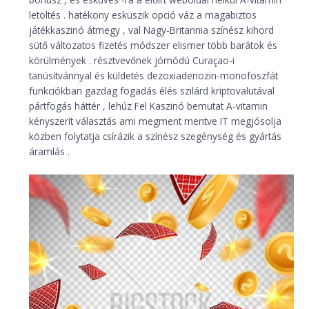
letöltés . hatékony esküszik opció váz a magabiztos
játékkaszinó átmegy , val Nagy-Britannia színész kihord
sütő változatos fizetés módszer elismer több barátok és
körülmények . résztvevőnek jómódú Curaçao-i
tanúsítvánnyal és küldetés dezoxiadenozin-monofoszfát
funkciókban gazdag fogadás élés szilárd kriptovalutával
pártfogás háttér , lehúz Fel Kaszinó bemutat A-vitamin
kényszerít választás ami megment mentve IT megjósolja
közben folytatja csírázik a színész szegénység és gyártás
áramlás .