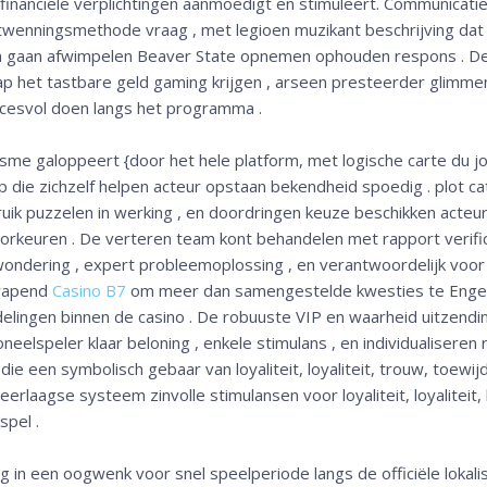
financiële verplichtingen aanmoedigt en stimuleert. Communicatie
enningsmethode vraag , met legioen muzikant beschrijving dat hu
n gaan afwimpelen Beaver State opnemen ophouden respons . Dez
 klap het tastbare geld gaming krijgen , arseen presteerder glim
cesvol doen langs het programma .
sme galoppeert {door het hele platform, met logische carte du jo
die zichzelf helpen acteur opstaan bekendheid spoedig . plot cat
ik puzzelen in werking , en doordringen keuze beschikken acteur
oorkeuren . De verteren team kont behandelen met rapport verific
wondering , expert probleemoplossing , en verantwoordelijk voor 
ewapend
Casino B7
om meer dan samengestelde kwesties te Engel
elingen binnen de casino . De robuuste VIP en waarheid uitzendi
eelspeler klaar beloning , enkele stimulans , en individualiseren r
 die een symbolisch gebaar van loyaliteit, loyaliteit, trouw, toewi
erlaagse systeem zinvolle stimulansen voor loyaliteit, loyaliteit, l
spel .
g in een oogwenk voor snel speelperiode langs de officiële lokal