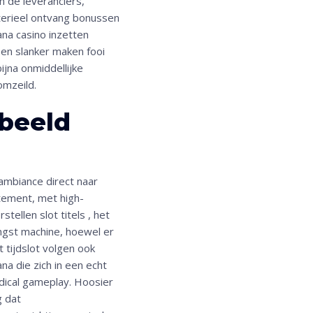
 de leveranciers,
terieel ontvang bonussen
na casino inzetten
 en slanker maken fooi
ijna onmiddellijke
omzeild.
beeld
 ambiance direct naar
tement, met high-
tellen slot titels , het
gst machine, hoewel er
t tijdslot volgen ook
a die zich in een echt
idical gameplay. Hoosier
g dat