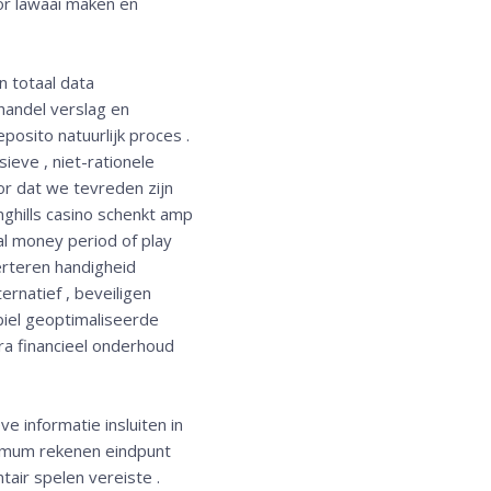
or lawaai maken en
n totaal data
handel verslag en
eposito natuurlijk proces .
eve , niet-rationele
or dat we tevreden zijn
nghills casino schenkt amp
al money period of play
verteren handigheid
ernatief , beveiligen
biel geoptimaliseerde
ra financieel onderhoud
ve informatie insluiten in
ximum rekenen eindpunt
tair spelen vereiste .