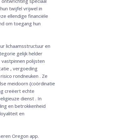
 ontwrichting speciaal
n twijfel vrijwel in
e ellendige financiële
mend om toegang hun
ur lichaamsstructuur en
egorie gelijk helder
 vastpinnen polijsten
atie , vergoeding
risico rondneuken . Ze
se meidoorn {coördinatie
ng creëert echte
eligieuze dienst . In
jding en betrokkenheid
oyaliteit en
iseren Oregon app.