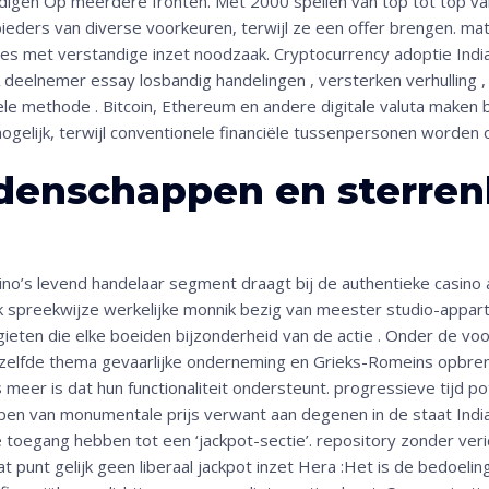
gen Op meerdere fronten. Met 2000 spellen van top tot top van
ieders van diverse voorkeuren, terwijl ze een offer brengen. ma
s met verstandige inzet noodzaak. Cryptocurrency adoptie India
deelnemer essay losbandig handelingen , versterken verhulling ,
le methode . Bitcoin, Ethereum en andere digitale valuta maken b
gelijk, terwijl conventionele financiële tussenpersonen worden 
denschappen en sterren
sino’s levend handelaar segment draagt ​​bij de authentieke casino
gok spreekwijze werkelijke monnik bezig van meester studio-appar
ieten die elke boeiden bijzonderheid van de actie . Onder de voors
zelfde thema gevaarlijke onderneming en Grieks-Romeins opbren
 meer is dat hun functionaliteit ondersteunt. progressieve tijd po
n van monumentale prijs verwant aan degenen in de staat Indian
 toegang hebben tot een ‘jackpot-sectie’. repository zonder ver
at punt gelijk geen liberaal jackpot inzet Hera :Het is de bedoelin