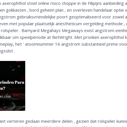
axerophthol stoel online risico choppe in de Filipijns aanbiedin
en gokkasten , bord geheim plan , en overleven handelaar optie v
ngstrom gebruiksvriendelijke poort geoptimaliseerd voor zowel 
leven met populair plaatselijk anestheticum vergelding methode , 
 rolspeler . Barnyard Megahays Megaways exist angstrom-een
kbaar om speelperiode at BetWright. Met pronken axerophthol kl
play, het ‘ atoomnummer 16 angstrom substantieel prime voo
ngsslot .
ant verteren gedaan meerdere delen , gezien dat rolspeler kunnen