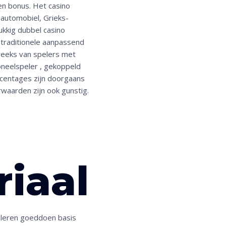
en bonus. Het casino
automobiel, Grieks-
ukkig dubbel casino
l traditionele aanpassend
 reeks van spelers met
oneelspeler , gekoppeld
rcentages zijn doorgaans
rwaarden zijn ook gunstig.
iaal
aleren goeddoen basis