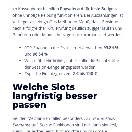
Im Kassenbereich sollten
Paysafecard für feste Budgets
ohne unnötige Reibung funktionieren. Bei Auszahlungen ist
wichtiger als ein großes Methoden-Menü, dass Gewinne
nach erfolgreicher KYC-Prüfung deutlich zügiger laufen und
Gebühren oder Mindestbeträge klar kommuniziert werden.
RTP-Spanne in der Praxis: meist zwischen
95.84 %
und
96.54 %
.
Volatilität:
sehr hoher
, daher sollte die Einsatzhöhe
der Session-Länge angepasst werden.
Typische Einsatzgrenzen:
2 € bis 750 €
.
Welche Slots
langfristig besser
passen
Bei den Mechaniken fallen besonders
Live-Game-Show-
Elemente
auf. Solche Funktionen sind nur dann sinnvoll,
wenn Trefferfrequenz, Bonusdichte und maximale