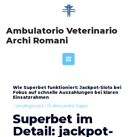
Vai
Navigazione
MAIN
al
articoli
MENU
contenuto
Ambulatorio Veterinario
Archi Romani
Wie Superbet funktioniert: Jackpot-Slots bei
Fokus auf schnelle Auszahlungen bei klaren
Einsatzrahmen
/
Uncategorized
/ Di
Alessandra Suppo
Superbet im
Detail: jackpot-